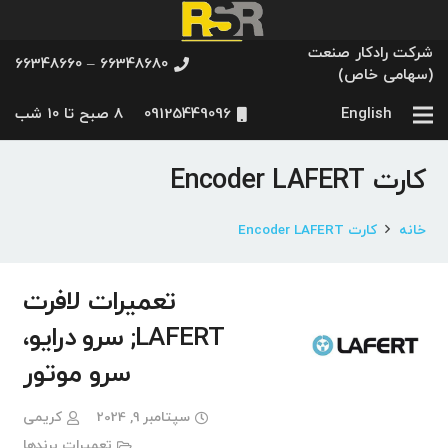
شرکت رادکار صنعت
66348680 – 66348660
(سهامی خاص)
English
09125449096
8 صبح تا 10 شب
کارت Encoder LAFERT
خانه
کارت Encoder LAFERT
تعمیرات لافرت
LAFERT; سرو درایو،
سرو موتور
سپتامبر 9, 2024
کریمی
تعمیرات برندها