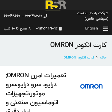
شرکت رادکار صنعت
66348680 – 66348660
(سهامی خاص)
English
09125449096
8 صبح تا 10 شب
کارت انکودر OMRON
خانه
کارت انکودر OMRON
تعمیرات امرن OMRON;
درایو، سرو درایو،سرو
موتور،تجهیزات
اتوماسیون صنعتی و
ابزار دقیق