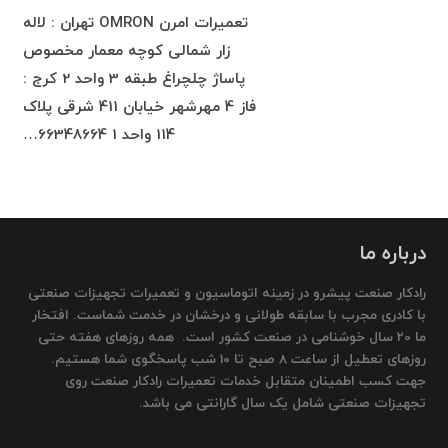
تعمیرات امرن OMRON تهران : لاله
زار شمالی کوچه معمار مخصوص
پاساژ چلچراغ طبقه 3 واحد 2 کرج :
فاز 4 مهرشهر خیابان 411 شرقی پلاک
114 واحد 1 66348664…
درباره ما
رادکار صنعت پیشرو در زمینه اتوماسیون و تعمیرات تجهیزات صنعتی
با کادری مجرب با سابقه طولانی و درخشان در خدمت شماست. افتخار
ما 20 سال خوشنامی در صنعت کشور است. همه روزهای هفته حتی
روزهای تعطیل از ساعت 8 صبح تا 10 شب پاسخگوی شما هستیم.
جهت کسب اطمینان متقابل خدمات تعمیرات رادکار صنعت روی
تجهیزات صنعتی شامل یک سال گارانتی می باشد.