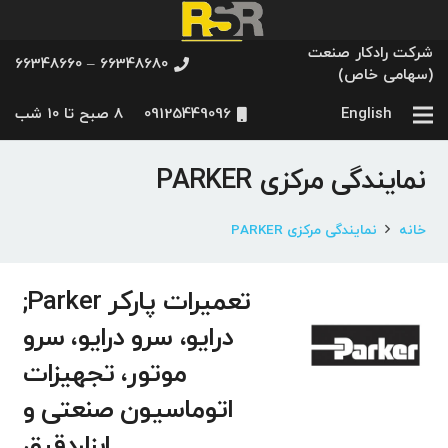
شرکت رادکار صنعت
66348680 – 66348660
(سهامی خاص)
English
09125449096
8 صبح تا 10 شب
نمایندگی مرکزی PARKER
خانه
نمایندگی مرکزی PARKER
تعمیرات پارکر Parker;
درایو، سرو درایو، سرو
موتور، تجهیزات
اتوماسیون صنعتی و
ابزاردقیق