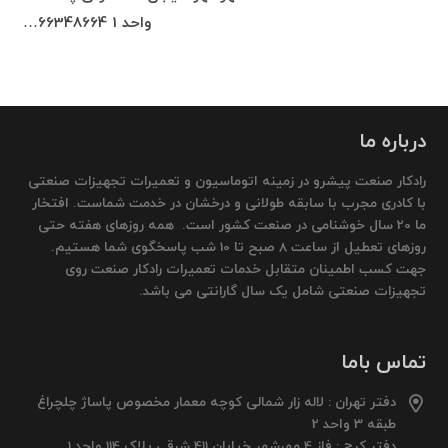
واحد 1 66348664…
درباره ما
رادکار صنعت پیشرو در زمینه اتوماسیون و تعمیرات تجهیزات صنعتی
با کادری مجرب با سابقه طولانی و درخشان در خدمت شماست. افتخار
ما 20 سال خوشنامی در صنعت کشور است. همه روزهای هفته حتی
روزهای تعطیل از ساعت 8 صبح تا 10 شب پاسخگوی شما هستیم.
جهت کسب اطمینان متقابل خدمات تعمیرات رادکار صنعت روی
تجهیزات صنعتی شامل یک سال گارانتی می باشد.
تماس باما
دفتر تهران : لاله زار شمالی کوچه معمار مخصوص پاساژ چلچراغ
طبقه 3 واحد 2
دفتر کرج : فاز 4 مهرشهر خیابان 411 شرقی پلاک 114 واحد 1