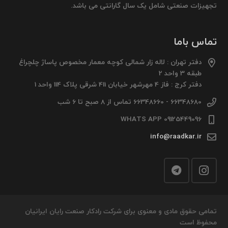
تجهیزات صنعتی شامل یک سال گارانتی می باشد.
تماس باما
دفتر تهران : لاله زار شمالی کوچه معمار مخصوص پاساژ چلچراغ
طبقه 3 واحد 2
دفتر کرج : فاز 4 مهرشهر خیابان 411 شرقی پلاک 114 واحد 1
66348680 - 66348660 تماس از 8 صبح تا 6 شب
09125449096 WHATS APP
info@raadkar.ir
تمامی حقوق مادی و معنوی برای شرکت رادکار صنعت رایان ایرانیان
محفوظ است