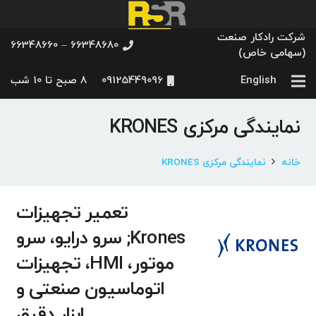
شرکت رادکار صنعت
66348680 – 66348660
(سهامی خاص)
English
09125449096
8 صبح تا 10 شب
نمایندگی مرکزی KRONES
خانه
نمایندگی مرکزی KRONES
تعمیر تجهیزات
Krones; سرو درایو، سرو
موتور، HMI، تجهیزات
اتوماسیون صنعتی و
ابزار دقیق