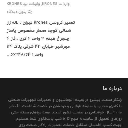
واردات KRONES
,
واردات برد KRONES
بدون دیدگاه
تعمیر کرونس Krones تهران : لاله زار
شمالی کوچه معمار مخصوص پاساژ
چلچراغ طبقه 3 واحد 2 کرج : فاز 4
مهرشهر خیابان 411 شرقی پلاک 114
واحد 1 66348664…
درباره ما
رادکار صنعت پیشرو در زمینه اتوماسیون و تعمیرات تجهیزات صنعتی
با کادری مجرب با سابقه طولانی و درخشان در خدمت شماست. افتخار
ما 20 سال خوشنامی در صنعت کشور است. همه روزهای هفته حتی
روزهای تعطیل از ساعت 8 صبح تا 10 شب پاسخگوی شما هستیم.
جهت کسب اطمینان متقابل خدمات تعمیرات رادکار صنعت روی