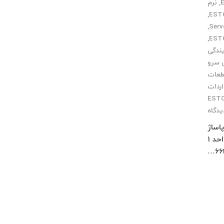
,
نرم
,
,
,
یندگی
 سرو
طعات
اردات
یدگاه
 پاساژ
چلچراغ طبقه 3 واحد 2 کرج : فاز 4 مهرشهر خیابان 411 شرقی پلاک 114 واحد 1
66