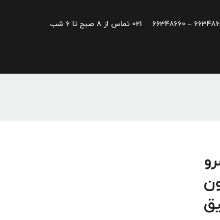
66348680 – 663
021 تماس از 8 صبح تا 6 شب
یو، سرو
ون
یق