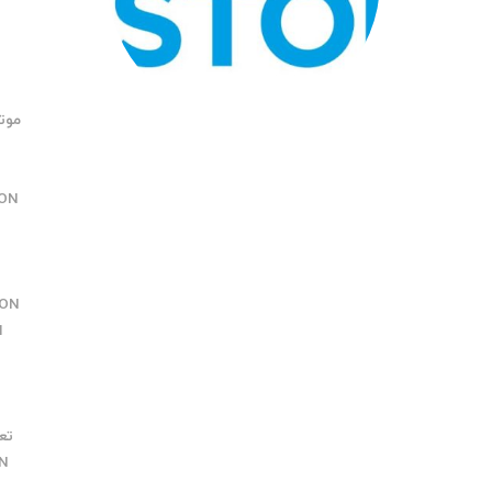
موتور 
N
ON
N
N
ON
ا
تع
N