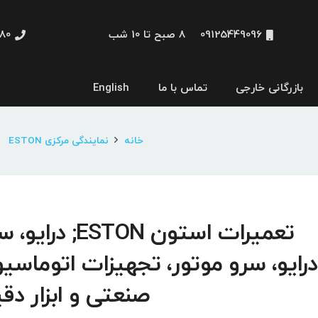
09125449096
8 صبح تا 10 شب
48660
بازرگانی خارجی
تماس با ما
English
نمایشگر و HMI
خانه
نمایندگی مرکزی ESTON
تعمیرات استون ESTON; درا
درایو، سرو موتور، تجهیزات اتوماسی
صنعتی و ابزار دق