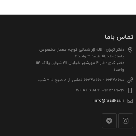
تماس باما
دفتر تهران : لاله زار شمالی کوچه معمار مخصوص
پاساژ چلچراغ طبقه 3 واحد 2
دفتر کرج : فاز 4 مهرشهر خیابان 411 شرقی پلاک 114
واحد 1
66348680 - 66348660 تماس از 8 صبح تا 6 شب
09125449096 WHATS APP
info@raadkar.ir