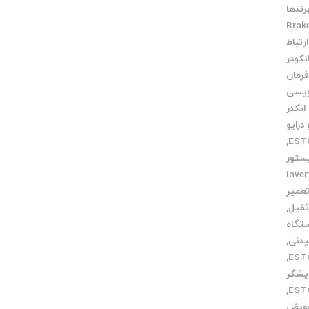
رندها
Brak
رتباط
نکودر
فرمان
ویسی
انکدر
درایو
,
ستور
 Inverter
عمیر
ثقیل
,
تگاه
یدنی
,
,
یشگر
,
ویض