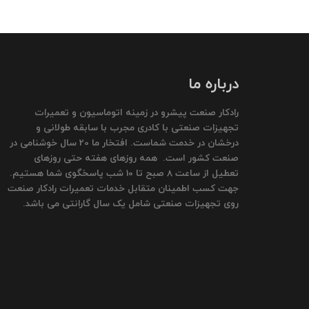
درباره ما
رادکار صنعت پیشرو در زمینه اتوماسیون و تعمیرات
تجهیزات صنعتی با کادری مجرب با سابقه طولانی و
درخشان در خدمت شماست. افتخار ما 20 سال خوشنامی در
صنعت کشور است. همه روزهای هفته حتی روزهای
تعطیل از ساعت 8 صبح تا 10 شب پاسخگوی شما هستیم.
جهت کسب اطمینان متقابل خدمات تعمیرات رادکار صنعت
روی تجهیزات صنعتی شامل یک سال گارانتی می باشد.