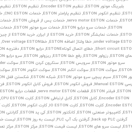
بلبرینگ موتور ESTON
,
تنظیم Encoder ESTON
,
تنظیم ESTON
,
تنظیم 
EST
,
تنظیم انکودر ESTON
,
تنظیم پارامتر ESTON
,
خدمات CNC ESTON
,
خد
ESTO
,
خدمات servo motor ESTON
,
خدمات پس از فروش ESTON
,
خدمات 
ESTON
,
خدمات سرو درایو ESTON
,
خدمات سرو موتور ESTON
,
خدمات 
ESTO
,
خدمات نمایشگر ESTON
,
خرید ESTON از ایران
,
خرید ESTON از چین
under voltage EST
,
خطا ولتاژ اضافه ESTON
,
خطاOver voltage ESTON
,
Short circuit EST
,
خطای اتصال کوتاهESTONE
,
درایو ESTON
,
دفترچه ESTON
ی ESTON
,
رزولور ESTON
,
رفع خطا ESTON
,
ریزولور ESTON
,
سرو درایو ESTON
سرو موتور ESTON
,
سرویس ESTON
,
سنکرون کردن ESTON
,
سوکت 
ESTO
,
سوکت ESTON
,
سوکت انکدر ESTON
,
سوکت انکودر ESTON
,
سوکت 
ESTON
,
سیم پیچی سرو موتور ESTON
,
شبکه ESTON
,
شکستن قفل ESTON
Manual ESTON
,
فروش انکودر ESTON
,
فروش کابل انکودر ESTON
,
فن 
ESTON
,
فیلتر ESTON
,
قطعات servo motor ESTON
,
قطعات درایو ESTON
,
Encoder ESTON
,
کابل ESTON
,
کابل ارتباطی ESTON
,
کارت CPU ESTON
,
Encoder EST
,
کارت ESTON
,
کارت IO ESTON
,
کارت انکودر ESTON
,
کارت ک
EST
,
کامپیوتر صنعتی ESTON
,
کانکتور ESTON
,
کی پد ESTON
,
گارانتی ESTON
گرفتن back up PLC
,
گرفتن بک آپ PLC
,
لیست به روز ESTON
,
لیست خط
EST
,
لیست سرو های ESTON
,
لیست قیمت ESTON
,
مرکز ESTON
,
مرکز تع