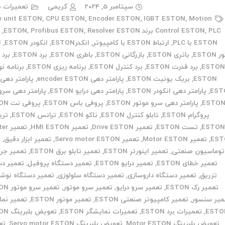
سپتامبر 5, 2024
کریمی
تعمیرات ب
e unit ESTON
,
CPU ESTON
,
Encoder ESTON
,
IGBT ESTON
,
Motion
PLC برند ESTON
,
Control ESTON
Resolver ESTON
,
Profibus ESTON
,
,
ا
ESTON با PLC
,
ارتباط ESTON با کامپیوتر
,
انکدرESTON
,
انکودر ESTON
,
ا
ESTON
,
باتری ESTON
,
بازرگانی ESTON
,
باطری ESTON
,
برد ESTON
,
برد 
ESTO
,
برد قدرت ESTON
,
برد کنترل ESTON
,
برنامه ریزی ESTON
,
برنامه ن
ESTON
,
بریک یونیت ESTON
,
پارامتر دهی encoder ESTON
,
پارامتر دهی 
EST
,
پارامتر دهی انکودر ESTON
,
پارامتر دهی درایو ESTON
,
پارامتر دهی سرو 
ESTO
,
پارامتر دهی سرو موتور ESTON
,
پروفی باس ESTON
,
پروفی نت ESTON
پروگرام ESTON
,
تابلو کنترل ESTON
,
تاکو ESTON
,
ترانس ESTON
,
تری
ESTO
,
تست ESTON
,
تعمیر Drive ESTON
,
تعمیر HMI ESTON
,
تعمیر
EST
,
تعمیر Motor ESTON
,
تعمیر Servo motor ESTON
,
تعمیر ابزار دقیق
,
ت
توماسیون صنعتی
,
تعمیر اینورتر ESTON
,
تعمیر تابلو برق ESTON
,
تعمیر جر
تعمیر خطای ESTON
,
تعمیر درایو ESTON
,
تعمیر دستگاه پروفیل
,
تعمیر دس
تزریق
,
تعمیر دستگاه داروسازی
,
تعمیر دستگاه سلولوزی
,
تعمیر دستگاه نوش
تعمیر رک ESTON
,
تعمیر سرو درایو
,
تعمیر سرو موتور
,
تعمیر سرو موتور ESTON
میر سنسور
,
تعمیر کامپیوتر صنعتی ESTON
,
تعمیر موتور ESTON
,
تعمیر نما
ESTO
,
تعمیرات برد ESTON
,
تعمیرات نمایشگر ESTON
,
تعویض بلبرینگ ESTON
تعویض بلبرینگ Motor ESTON
,
تعویض بلبرینگ Servo motor ESTON
,
تع