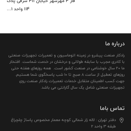
فاز 4 مهرشهر خیابان 411 شرقی پلاک
114 واحد 1…
درباره ما
رادکار صنعت پیشرو در زمینه اتوماسیون و تعمیرات تجهیزات صنعتی
با کادری مجرب با سابقه طولانی و درخشان در خدمت شماست. افتخار
ما 20 سال خوشنامی در صنعت کشور است. همه روزهای هفته حتی
روزهای تعطیل از ساعت 8 صبح تا 10 شب پاسخگوی شما هستیم.
جهت کسب اطمینان متقابل خدمات تعمیرات رادکار صنعت روی
تجهیزات صنعتی شامل یک سال گارانتی می باشد.
تماس باما
دفتر تهران : لاله زار شمالی کوچه معمار مخصوص پاساژ چلچراغ
طبقه 3 واحد 2