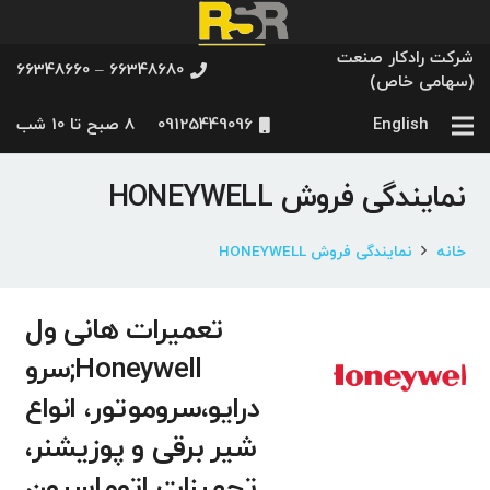
شرکت رادکار صنعت
66348680 – 66348660
(سهامی خاص)
English
09125449096
8 صبح تا 10 شب
نمایندگی فروش HONEYWELL
خانه
نمایندگی فروش HONEYWELL
تعمیرات هانی ول
Honeywell;سرو
درایو،سروموتور، انواع
شیر برقی و پوزیشنر،
تجهیزات اتوماسیون