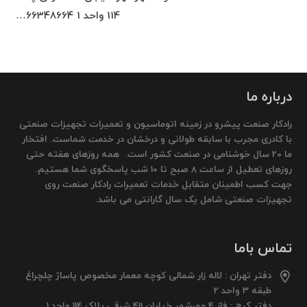
114 واحد 1 66348664…
درباره ما
رادکار صنعت پیشرو در زمینه اتوماسیون و تعمیرات تجهیزات صنعتی
با کادری مجرب با سابقه طولانی و درخشان در خدمت شماست. افتخار
ما 20 سال خوشنامی در صنعت کشور است. همه روزهای هفته حتی
روزهای تعطیل از ساعت 8 صبح تا 10 شب پاسخگوی شما هستیم.
جهت کسب اطمینان متقابل خدمات تعمیرات رادکار صنعت روی
تجهیزات صنعتی شامل یک سال گارانتی می باشد.
تماس باما
دفتر تهران : لاله زار شمالی کوچه معمار مخصوص پاساژ چلچراغ
طبقه 3 واحد 2
دفتر کرج : فاز 4 مهرشهر خیابان 411 شرقی پلاک 114 واحد 1