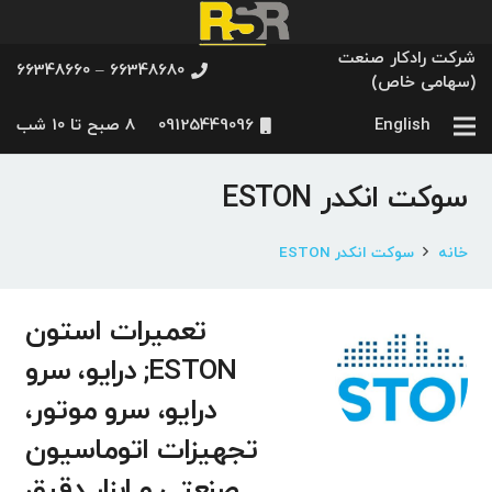
شرکت رادکار صنعت
66348680 – 66348660
(سهامی خاص)
English
09125449096
8 صبح تا 10 شب
سوکت انکدر ESTON
خانه
سوکت انکدر ESTON
تعمیرات استون
ESTON; درایو، سرو
درایو، سرو موتور،
تجهیزات اتوماسیون
صنعتی و ابزار دقیق