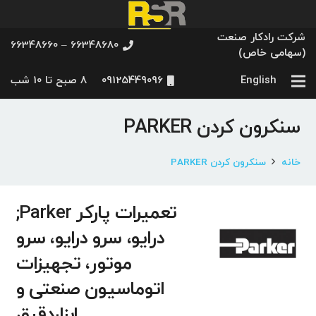
شرکت رادکار صنعت
66348680 – 66348660
(سهامی خاص)
English
09125449096
8 صبح تا 10 شب
سنکرون کردن PARKER
خانه
سنکرون کردن PARKER
تعمیرات پارکر Parker;
درایو، سرو درایو، سرو
موتور، تجهیزات
اتوماسیون صنعتی و
ابزاردقیق