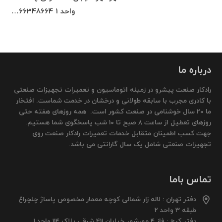
واحد 1 66348664…
درباره ما
رادکار صنعت پیشرو در زمینه اتوماسیون و تعمیرات تجهیزات صنعتی
با کادری مجرب با سابقه طولانی و درخشان در خدمت شماست. افتخار
ما 20 سال خوشنامی در صنعت کشور است. همه روزهای هفته حتی
روزهای تعطیل از ساعت 8 صبح تا 10 شب پاسخگوی شما هستیم.
جهت کسب اطمینان متقابل خدمات تعمیرات رادکار صنعت روی
تجهیزات صنعتی شامل یک سال گارانتی می باشد.
تماس باما
دفتر تهران : لاله زار شمالی کوچه معمار مخصوص پاساژ چلچراغ
طبقه 3 واحد 2
دفتر کرج : فاز 4 مهرشهر خیابان 411 شرقی پلاک 114 واحد 1