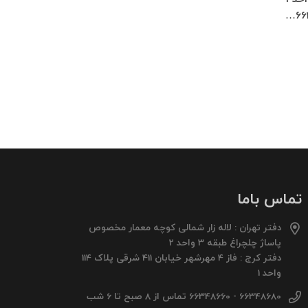
66
تماس باما
دفتر تهران : لاله زار شمالی کوچه معمار مخصوص
پاساژ چلچراغ طبقه 3 واحد 2
دفتر کرج : فاز 4 مهرشهر خیابان 411 شرقی پلاک 114
واحد 1
66348680 - 66348660 تماس از 8 صبح تا 6 شب