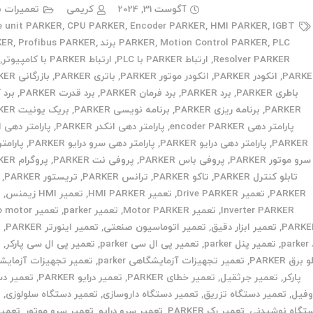
آگوست 31, 2024
کریمی
تعمیرات ب
e unit PARKER
,
CPU PARKER
,
Encoder PARKER
,
HMI PARKER
,
IGBT
PLC برند PARKER
,
Motion Control PARKER
,
PARKER
,
Profibus PARKER
,
Resolver PARKER
,
ارتباط PARKER با PLC
,
ارتباط PARKER با کامپیوتر
,
PARKE
,
انکودر PARKER
,
انکودر موتور PARKER
,
باتری PARKER
,
بازرگانی PARKER
باطری PARKER
,
برد PARKER
,
برد فرمان PARKER
,
برد قدرت PARKER
,
برد 
PARKER
,
برنامه ریزی PARKER
,
برنامه نویسی PARKER
,
بریک یونیت PARKER
پارامتر دهی encoder PARKER
,
پارامتر دهی انکدر PARKER
,
پارامتر دهی ا
PARKER
,
پارامتر دهی درایو PARKER
,
پارامتر دهی سرو درایو PARKER
,
پارامت
سرو موتور PARKER
,
پروفی باس PARKER
,
پروفی نت PARKER
,
پروگرام PARKER
تابلو کنترل PARKER
,
تاکو PARKER
,
ترانس PARKER
,
تریستور PARKER
,
PARKER
,
تعمیر Drive PARKER
,
تعمیر HMI PARKER
,
تعمیر HMI زیمنس
,
ت
Inverter PARKER
,
تعمیر Motor PARKER
,
تعمیر parker
,
تعمیر otor
PARKE
,
تعمیر ابزار دقیق
,
تعمیر اتوماسیون صنعتی
,
تعمیر اینورتر PARKER
,
ت
pa
,
تعمیر پنل parker
,
تعمیر پی ال سی parker
,
تعمیر پی ال سی پارکر
,
ت
 برق PARKER
,
تعمیر تجهیزات آزمایشگاهی parker
,
تعمیر تجهیزات آزمایش
پارکر
,
تعمیر جرثقیل
,
تعمیر خطای PARKER
,
تعمیر درایو PARKER
,
تعمیر دس
وفیل
,
تعمیر دستگاه تزریق
,
تعمیر دستگاه داروسازی
,
تعمیر دستگاه سلولوزی
,
ت
تگاه نوشیدنی
,
تعمیر رک PARKER
,
تعمیر سرو درایو
,
تعمیر سرو موتور
,
تعمیر