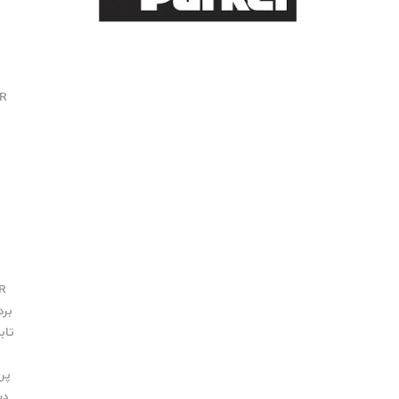
R
R
برد rker
تابلو
پر
دس