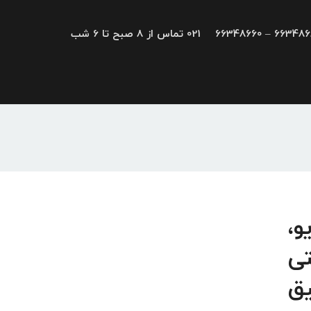
66348680 – 663
021 تماس از 8 صبح تا 6 شب
درایو،
تی
یق