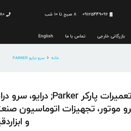
09125449096
8 صبح تا 10 شب
48660
بازرگانی خارجی
تماس با ما
English
نمایشگر و HMI
خانه
سرو درایو PARKER
تعمیرات پارکر Parker; درایو، سرو 
و موتور، تجهیزات اتوماسیون صنع
و ابزاردق