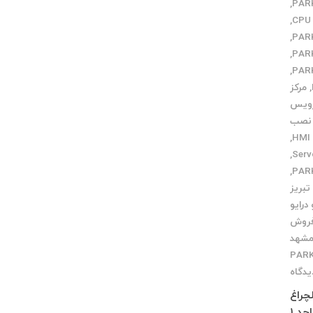
,
,
,
,
,
,
مرکز
رویس
نصب
,
,
,
تبریز
درایو
فروش
مشهد
یدگاه
چلچراغ
طبقه 3 واحد 2 کرج : فاز 4 مهرشهر خیابان 411 شرقی پلاک 114 واحد 1