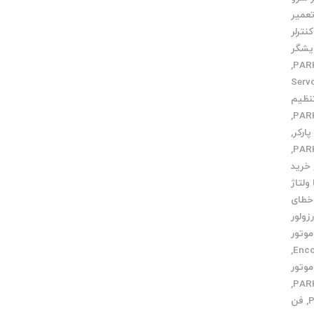
عمیر
نترلر
یشگر
,
ویض بلبرینگ Servo
نظیم
,
ارکر
,
,
خرید
ولتاژ
خطای
زولور
وتور
,
وتور
,
,
فن