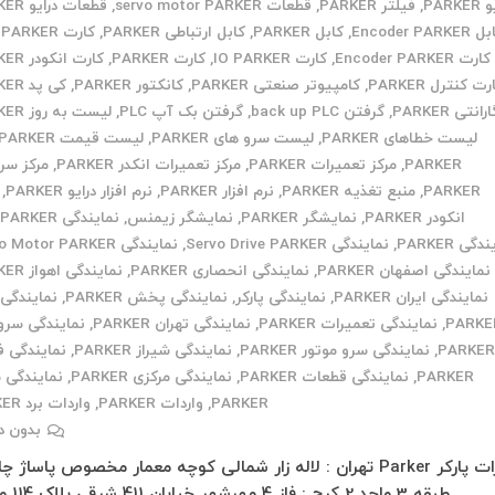
PARKE
,
فیلتر PARKER
,
قطعات servo motor PARKER
,
قطعات درایو PARKER
Encoder PARKE
,
کابل PARKER
,
کابل ارتباطی PARKER
,
کارت CPU PARKER
کارت Encoder PARKER
,
کارت IO PARKER
,
کارت PARKER
,
کارت انکودر PARKER
رت کنترل PARKER
,
کامپیوتر صنعتی PARKER
,
کانکتور PARKER
,
کی پد PARKER
رانتی PARKER
,
گرفتن back up PLC
,
گرفتن بک آپ PLC
,
لیست به روز PARKER
لیست خطاهای PARKER
,
لیست سرو های PARKER
,
لیست قیمت PARKER
PARKER
,
مرکز تعمیرات PARKER
,
مرکز تعمیرات انکدر PARKER
,
مرکز س
PARKER
,
منبع تغذیه PARKER
,
نرم افزار PARKER
,
نرم افزار درایو PARKER
,
انکودر PARKER
,
نمایشگر PARKER
,
نمایشگر زیمنس
,
نمایندگی HMI PARKER
گی PARKER
,
نمایندگی Servo Drive PARKER
,
نمایندگی Servo Motor PARKER
نمایندگی اصفهان PARKER
,
نمایندگی انحصاری PARKER
,
نمایندگی اهواز PARKER
نمایندگی ایران PARKER
,
نمایندگی پارکر
,
نمایندگی پخش PARKER
,
نمایندگی 
PARKE
,
نمایندگی تعمیرات PARKER
,
نمایندگی تهران PARKER
,
نمایندگی سرو 
PARKE
,
نمایندگی سرو موتور PARKER
,
نمایندگی شیراز PARKER
,
نمایندگی 
PARKER
,
نمایندگی قطعات PARKER
,
نمایندگی مرکزی PARKER
,
نمایندگی 
PARKER
,
واردات PARKER
,
واردات برد PARKER
بدون د
تعمیرات پارکر Parker تهران : لاله زار شمالی کوچه معمار مخصوص پاساژ 