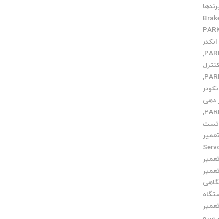
رندها
Brak
انکدر
,
کنترل
,
نکودر
ر دهی
,
تست
عمیر
Servo m
عمیر
عمیر
گاهی
تگاه
عمیر
 سرو