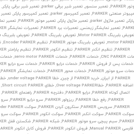
ر PARKER
,
تعمیر سنسور
,
تعمیر شیر برقی parker
,
تعمیر شیر برقی پارکر
,
ت
پیوتر صنعتی PARKER
,
تعمیر کمپرسور parker
,
تعمیر کمپرسور پارکر
,
تعمیر ک
ارکر
,
تعمیر ماژول parker
,
تعمیر ماژول پارکر
,
تعمیر موتور PARKER
,
تعمیر نما
PARK
,
تعمیر نمایشگر زیمنس
,
تعمیرات برد PARKER
,
تعمیرات نمایشگر PARKER
ویض بلبرینگ Motor PARKER
,
تعویض بلبرینگ PARKER
,
تع
motor PARKE
,
تعویض بلبرینگ موتور PARKER
,
تنظیم Encoder PARKER
,
ت
PARKER
,
تنظیم انکدر PARKER
,
تنظیم انکودر PARKER
,
تنظیم پارامتر PARKER
CNC PARKE
,
خدمات PARKER
,
خدمات servo motor PARKER
,
خدمات پ
خدمات پس از فروش PARKER
,
خدمات درایو PARKER
,
خدمات سرو درایو PARKER
مات سرو موتور PARKER
,
خدمات محور PARKER
,
خدمات نمایشگر PARKER
,
PARKER از ایران
,
خرید PARKER از چین
,
خطا under voltage PARKER
,
خطا 
اضافه PARKER
,
خطاOver voltage PARKER
,
خطای Short circuit PARKER
,
اتصال کوتاه PARKER
,
درایو PARKER
,
دفترچه PARKER
,
راهنمای PARKER
,
ر
PARKER
,
رفع خطا PARKER
,
ریزولور PARKER
,
سرو درایو PARKER
,
سرو م
PARKER
,
سرویس PARKER
,
سنکرون کردن PARKER
,
سوکت Encoder PARKER
وکت PARKER
,
سوکت انکدر PARKER
,
سوکت انکودر PARKER
,
سوکت سرو م
PARKE
,
سیم پیچی سرو موتور PARKER
,
شبکه PARKER
,
شکستن قفل PARKER
فارسی Manual PARKER
,
فروش انکودر PARKER
,
فروش کابل انکودر PARKER