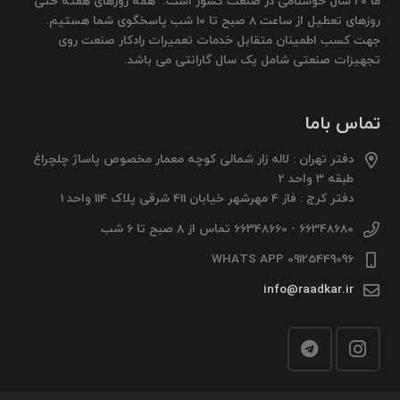
ما 20 سال خوشنامی در صنعت کشور است. همه روزهای هفته حتی
روزهای تعطیل از ساعت 8 صبح تا 10 شب پاسخگوی شما هستیم.
جهت کسب اطمینان متقابل خدمات تعمیرات رادکار صنعت روی
تجهیزات صنعتی شامل یک سال گارانتی می باشد.
تماس باما
دفتر تهران : لاله زار شمالی کوچه معمار مخصوص پاساژ چلچراغ
طبقه 3 واحد 2
دفتر کرج : فاز 4 مهرشهر خیابان 411 شرقی پلاک 114 واحد 1
66348680 - 66348660 تماس از 8 صبح تا 6 شب
09125449096 WHATS APP
info@raadkar.ir