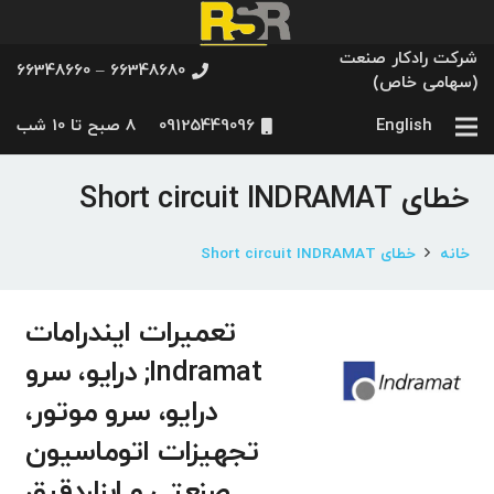
شرکت رادکار صنعت
66348680 – 66348660
(سهامی خاص)
English
09125449096
8 صبح تا 10 شب
خطای Short circuit INDRAMAT
خانه
خطای Short circuit INDRAMAT
تعمیرات ایندرامات
Indramat; درایو، سرو
درایو، سرو موتور،
تجهیزات اتوماسیون
صنعتی و ابزاردقیق