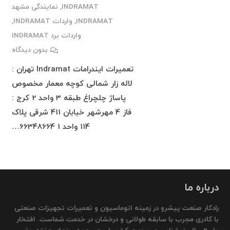
INDRAMAT
,
نمایندگی مشهد
INDRAMAT
,
واردات INDRAMAT
,
واردات برد INDRAMAT
بدون دیدگاه
تعمیرات ایندرامات Indramat تهران :
لاله زار شمالی کوچه معمار مخصوص
پاساژ چلچراغ طبقه 3 واحد 2 کرج :
فاز 4 مهرشهر خیابان 411 شرقی پلاک
114 واحد 1 66348664…
درباره ما
رادکار صنعت پیشرو در زمینه اتوماسیون و تعمیرات تجهیزات صنعتی
با کادری مجرب با سابقه طولانی و درخشان در خدمت شماست. افتخار