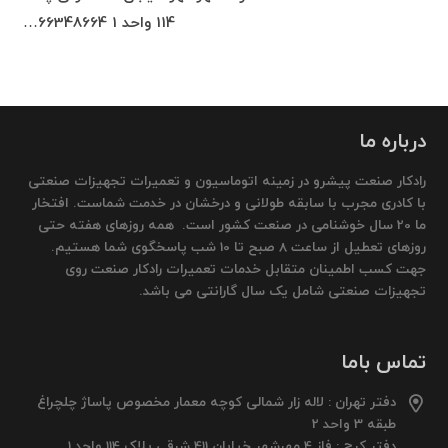
114 واحد 1 66348664…
درباره ما
رادکار صنعت پیشرو در زمینه اتوماسیون و تعمیرات تجهیزات صنعتی
با کادری مجرب با سابقه طولانی و درخشان در خدمت شماست. افتخار
ما 20 سال خوشنامی در صنعت کشور است. همه روزهای هفته حتی
روزهای تعطیل از ساعت 8 صبح تا 10 شب پاسخگوی شما هستیم.
جهت کسب اطمینان متقابل خدمات تعمیرات رادکار صنعت روی
تجهیزات صنعتی شامل یک سال گارانتی می باشد.
تماس باما
دفتر تهران : لاله زار شمالی کوچه معمار مخصوص پاساژ چلچراغ
طبقه 3 واحد 2
دفتر کرج : فاز 4 مهرشهر خیابان 411 شرقی پلاک 114 واحد 1