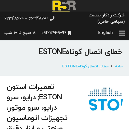
شرکت رادکار صنعت
66348680 – 66348660
(سهامی خاص)
English
09125449096
8 صبح تا 10 شب
خطای اتصال کوتاهESTONE
خانه
خطای اتصال کوتاهESTONE
تعمیرات استون
ESTON; درایو، سرو
درایو، سرو موتور،
تجهیزات اتوماسیون
صنعتی و ابزار دقیق