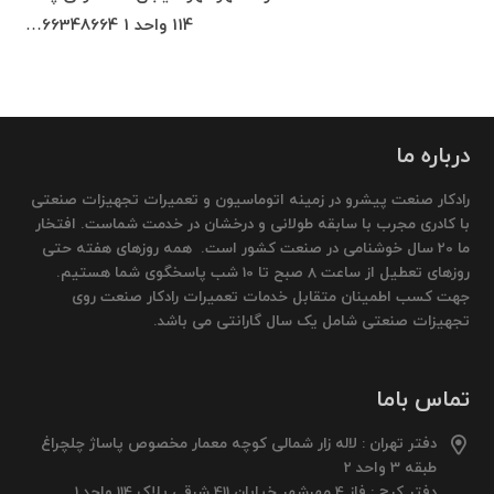
114 واحد 1 66348664…
درباره ما
رادکار صنعت پیشرو در زمینه اتوماسیون و تعمیرات تجهیزات صنعتی
با کادری مجرب با سابقه طولانی و درخشان در خدمت شماست. افتخار
ما 20 سال خوشنامی در صنعت کشور است. همه روزهای هفته حتی
روزهای تعطیل از ساعت 8 صبح تا 10 شب پاسخگوی شما هستیم.
جهت کسب اطمینان متقابل خدمات تعمیرات رادکار صنعت روی
تجهیزات صنعتی شامل یک سال گارانتی می باشد.
تماس باما
دفتر تهران : لاله زار شمالی کوچه معمار مخصوص پاساژ چلچراغ
طبقه 3 واحد 2
دفتر کرج : فاز 4 مهرشهر خیابان 411 شرقی پلاک 114 واحد 1