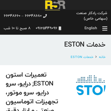
شرکت رادکار صنعت
66348680 – 66348660
(سهامی خاص)
English
09125449096
8 صبح تا 10 شب
خدمات ESTON
خانه
خدمات ESTON
تعمیرات استون
ESTON; درایو، سرو
درایو، سرو موتور،
تجهیزات اتوماسیون
صنعتی و ابزار دقیق