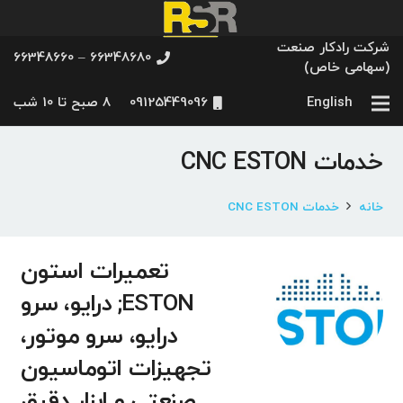
شرکت رادکار صنعت
66348680 – 66348660
(سهامی خاص)
English
09125449096
8 صبح تا 10 شب
خدمات CNC ESTON
خانه
خدمات CNC ESTON
تعمیرات استون
ESTON; درایو، سرو
درایو، سرو موتور،
تجهیزات اتوماسیون
صنعتی و ابزار دقیق