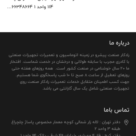
114 واحد 1 66348664…
درباره ما
رادکار صنعت پیشرو در زمینه اتوماسیون و تعمیرات تجهیزات صنعتی
با کادری مجرب با سابقه طولانی و درخشان در خدمت شماست. افتخار
ما 20 سال خوشنامی در صنعت کشور است. همه روزهای هفته حتی
روزهای تعطیل از ساعت 8 صبح تا 10 شب پاسخگوی شما هستیم.
جهت کسب اطمینان متقابل خدمات تعمیرات رادکار صنعت روی
تجهیزات صنعتی شامل یک سال گارانتی می باشد.
تماس باما
دفتر تهران : لاله زار شمالی کوچه معمار مخصوص پاساژ چلچراغ
طبقه 3 واحد 2
دفتر کرج : فاز 4 مهرشهر خیابان 411 شرقی پلاک 114 واحد 1