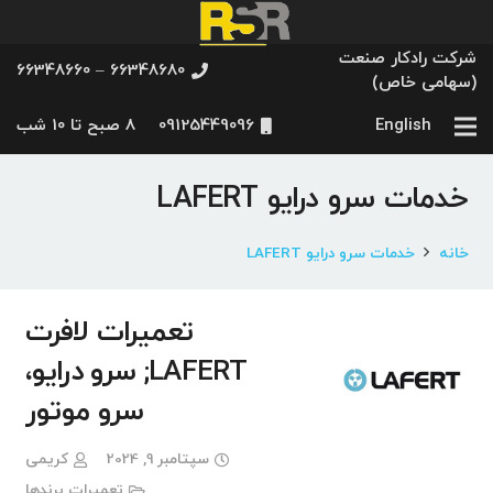
شرکت رادکار صنعت
66348680 – 66348660
(سهامی خاص)
English
09125449096
8 صبح تا 10 شب
خدمات سرو درایو LAFERT
خانه
خدمات سرو درایو LAFERT
تعمیرات لافرت
LAFERT; سرو درایو،
سرو موتور
سپتامبر 9, 2024
کریمی
تعمیرات برندها