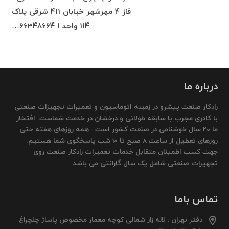
فاز 4 مهرشهر خیابان 411 شرقی پلاک
114 واحد 1 66348664…
درباره ما
رادکار صنعت پیشرو در زمینه اتوماسیون و تعمیرات تجهیزات صنعتی
با کادری مجرب با سابقه طولانی و درخشان در خدمت شماست. افتخار
ما 20 سال خوشنامی در صنعت کشور است. همه روزهای هفته حتی
روزهای تعطیل از ساعت 8 صبح تا 10 شب پاسخگوی شما هستیم.
جهت کسب اطمینان متقابل خدمات تعمیرات رادکار صنعت روی
تجهیزات صنعتی شامل یک سال گارانتی می باشد.
تماس باما
دفتر تهران : لاله زار شمالی کوچه معمار مخصوص پاساژ چلچراغ