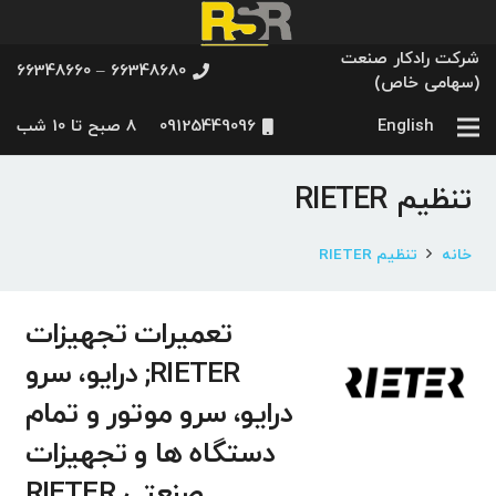
شرکت رادکار صنعت
66348680 – 66348660
(سهامی خاص)
English
09125449096
8 صبح تا 10 شب
تنظیم RIETER
خانه
تنظیم RIETER
تعمیرات تجهیزات
RIETER; درایو، سرو
درایو، سرو موتور و تمام
دستگاه ها و تجهیزات
صنعتی RIETER