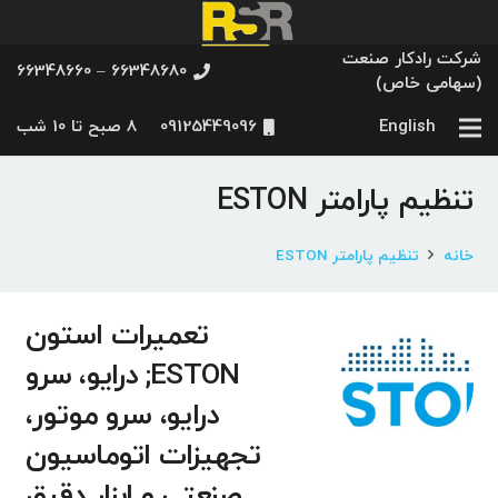
شرکت رادکار صنعت
66348680 – 66348660
(سهامی خاص)
English
09125449096
8 صبح تا 10 شب
تنظیم پارامتر ESTON
خانه
تنظیم پارامتر ESTON
تعمیرات استون
ESTON; درایو، سرو
درایو، سرو موتور،
تجهیزات اتوماسیون
صنعتی و ابزار دقیق