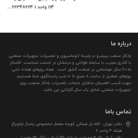
114 واحد 1 66348664…
درباره ما
رادکار صنعت پیشرو در زمینه اتوماسیون و تعمیرات تجهیزات صنعتی
با کادری مجرب با سابقه طولانی و درخشان در خدمت شماست. افتخار
ما 20 سال خوشنامی در صنعت کشور است. همه روزهای هفته حتی
روزهای تعطیل از ساعت 8 صبح تا 10 شب پاسخگوی شما هستیم.
جهت کسب اطمینان متقابل خدمات تعمیرات رادکار صنعت روی
تجهیزات صنعتی شامل یک سال گارانتی می باشد.
تماس باما
دفتر تهران : لاله زار شمالی کوچه معمار مخصوص پاساژ چلچراغ
طبقه 3 واحد 2
دفتر کرج : فاز 4 مهرشهر خیابان 411 شرقی پلاک 114 واحد 1