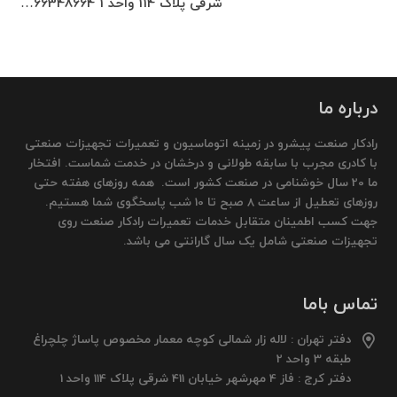
شرقی پلاک 114 واحد 1 66348664…
درباره ما
رادکار صنعت پیشرو در زمینه اتوماسیون و تعمیرات تجهیزات صنعتی
با کادری مجرب با سابقه طولانی و درخشان در خدمت شماست. افتخار
ما 20 سال خوشنامی در صنعت کشور است. همه روزهای هفته حتی
روزهای تعطیل از ساعت 8 صبح تا 10 شب پاسخگوی شما هستیم.
جهت کسب اطمینان متقابل خدمات تعمیرات رادکار صنعت روی
تجهیزات صنعتی شامل یک سال گارانتی می باشد.
تماس باما
دفتر تهران : لاله زار شمالی کوچه معمار مخصوص پاساژ چلچراغ
طبقه 3 واحد 2
دفتر کرج : فاز 4 مهرشهر خیابان 411 شرقی پلاک 114 واحد 1