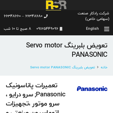
شرکت رادکار صنعت
66348680 – 66348660
(سهامی خاص)
English
09125449096
8 صبح تا 10 شب
تعویض بلبرینگ Servo motor
PANASONIC
خانه
تعویض بلبرینگ Servo motor PANASONIC
تعمیرات پاناسونیک
Panasonic; سرو درایو ،
سرو موتور ،تجهیزات
اتوماسیون صنعتی و