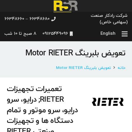
شرکت رادکار صنعت
66348680 – 66348660
(سهامی خاص)
English
09125449096
8 صبح تا 10 شب
تعویض بلبرینگ Motor RIETER
خانه
تعویض بلبرینگ Motor RIETER
تعمیرات تجهیزات
RIETER; درایو، سرو
درایو، سرو موتور و تمام
دستگاه ها و تجهیزات
صنعتی RIETER