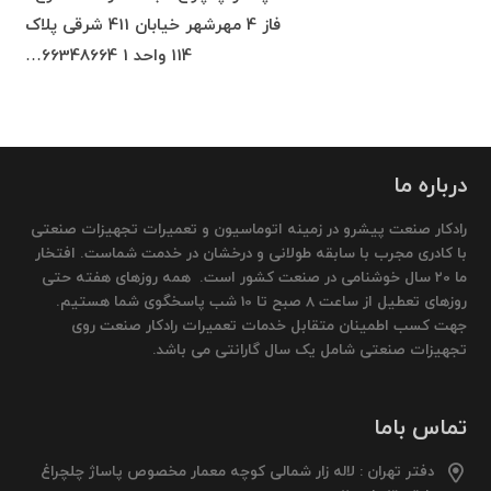
فاز 4 مهرشهر خیابان 411 شرقی پلاک
114 واحد 1 66348664…
درباره ما
رادکار صنعت پیشرو در زمینه اتوماسیون و تعمیرات تجهیزات صنعتی
با کادری مجرب با سابقه طولانی و درخشان در خدمت شماست. افتخار
ما 20 سال خوشنامی در صنعت کشور است. همه روزهای هفته حتی
روزهای تعطیل از ساعت 8 صبح تا 10 شب پاسخگوی شما هستیم.
جهت کسب اطمینان متقابل خدمات تعمیرات رادکار صنعت روی
تجهیزات صنعتی شامل یک سال گارانتی می باشد.
تماس باما
دفتر تهران : لاله زار شمالی کوچه معمار مخصوص پاساژ چلچراغ