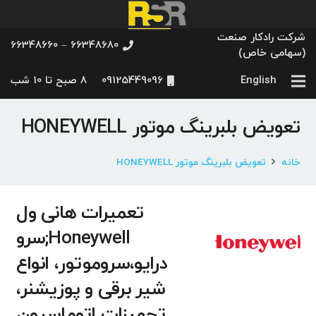
شرکت رادکار صنعت
66348680 – 66348660
(سهامی خاص)
English
09125449096
8 صبح تا 10 شب
تعویض بلبرینگ موتور HONEYWELL
خانه
تعویض بلبرینگ موتور HONEYWELL
تعمیرات هانی ول
Honeywell;سرو
درایو،سروموتور، انواع
شیر برقی و پوزیشنر،
تجهیزات اتوماسیون