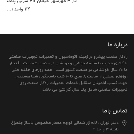
فاز 4 مهرشهر خیابان 411 شرقی پلاک
114 واحد 1…
درباره ما
رادکار صنعت پیشرو در زمینه اتوماسیون و تعمیرات تجهیزات صنعتی
با کادری مجرب با سابقه طولانی و درخشان در خدمت شماست. افتخار
ما 20 سال خوشنامی در صنعت کشور است. همه روزهای هفته حتی
روزهای تعطیل از ساعت 8 صبح تا 10 شب پاسخگوی شما هستیم.
جهت کسب اطمینان متقابل خدمات تعمیرات رادکار صنعت روی
تجهیزات صنعتی شامل یک سال گارانتی می باشد.
تماس باما
دفتر تهران : لاله زار شمالی کوچه معمار مخصوص پاساژ چلچراغ
طبقه 3 واحد 2