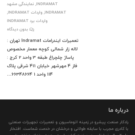
INDRAMAT
,
نمایندگی مشهد
INDRAMAT
,
واردات INDRAMAT
,
واردات برد INDRAMAT
بدون دیدگاه
تعمیرات ایندرامات Indramat تهران :
لاله زار شمالی کوچه معمار مخصوص
پاساژ چلچراغ طبقه 3 واحد 2 کرج :
فاز 4 مهرشهر خیابان 411 شرقی پلاک
114 واحد 1 66348664…
درباره ما
رادکار صنعت پیشرو در زمینه اتوماسیون و تعمیرات تجهیزات صنعتی
با کادری مجرب با سابقه طولانی و درخشان در خدمت شماست. افتخار