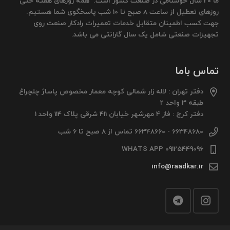
ما 20 سال خوشنامی در صنعت کشور است. همه روزهای هفته حتی
روزهای تعطیل از ساعت 8 صبح تا 10 شب پاسخگوی شما هستیم.
جهت کسب اطمینان متقابل خدمات تعمیرات رادکار صنعت روی
تجهیزات صنعتی شامل یک سال گارانتی می باشد.
تماس باما
دفتر تهران : لاله زار شمالی کوچه معمار مخصوص پاساژ چلچراغ
طبقه 3 واحد 2
دفتر کرج : فاز 4 مهرشهر خیابان 411 شرقی پلاک 114 واحد 1
66348680 - 66348660 تماس از 8 صبح تا 6 شب
09125449096 WHATS APP
info@raadkar.ir