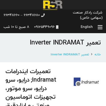
شرکت رادکار صنعت
66348680 – 66348660
(سهامی خاص)
English
09125449096
8 صبح تا 10 شب
تعمیر Inverter INDRAMAT
خانه
تعمیر Inverter INDRAMAT
تعمیرات ایندرامات
Indramat; درایو، سرو
درایو، سرو موتور،
تجهیزات اتوماسیون
صنعتی و ابزاردقیق