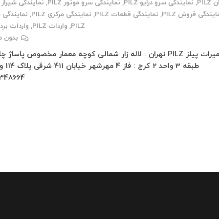
PILZ
,
نمایندگی سرو درایو PILZ
,
نمایندگی سرو موتور PILZ
,
نمایندگی شیراز PILZ
ایندگی فروش PILZ
,
نمایندگی قطعات PILZ
,
نمایندگی مرکزی PILZ
,
نمایندگی 
PILZ
,
واردات PILZ
,
واردات برد PILZ
بدون د
تعمیرات پیلز PILZ تهران : لاله زار شمالی کوچه معمار مخصوص پاساژ 
348664…