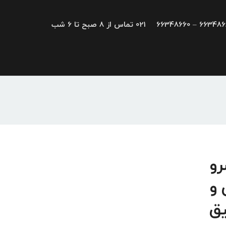
66348680 – 663
021 تماس از 8 صبح تا 6 شب
 سرو
 و
یق