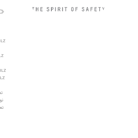
ILZ
LZ
ILZ
ILZ
تع
نو
تع