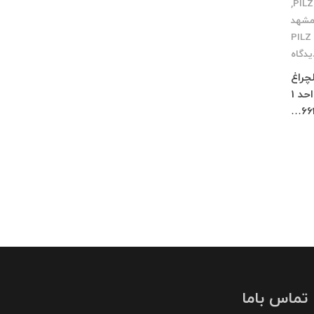
,
مشهد
یدگاه
چلچراغ
طبقه 3 واحد 2 کرج : فاز 4 مهرشهر خیابان 411 شرقی پلاک 114 واحد 1
66
تماس باما