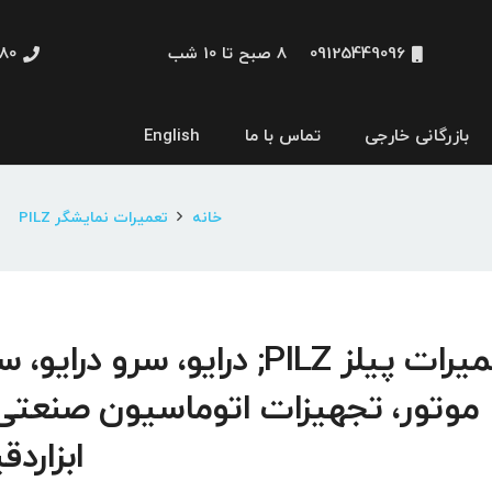
09125449096
8 صبح تا 10 شب
48660
بازرگانی خارجی
تماس با ما
English
نمایشگر و HMI
خانه
تعمیرات نمایشگر PILZ
تعمیرات پیلز PILZ; درایو، سرو درایو،
موتور، تجهیزات اتوماسیون صنعتی
ابزاردق