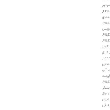
وتور
خرید PILZ از
خطای
,
ویس
,
,
کودر
کابل
,
نعتی
ک آپ
یمت
,
یشگر
,
ایران
یندگی