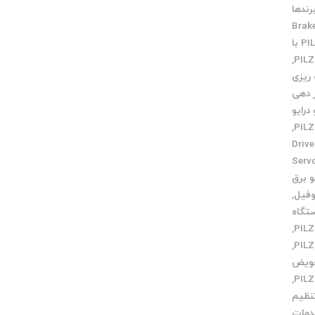
رندها
Brak
ارتباط PILZ با
,
 ریزی
ر دهی
درایو
,
تعمیر Drive
Servo m
و برق
وفیل
,
تگاه
,
,
ویض
,
نظیم
مات