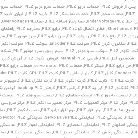
پس از فروش PILZ
,
خدمات درایو PILZ
,
خدمات سرو درایو PILZ
,
خدمات سرو م
PILZ
,
خدمات محور PILZ
,
خدمات نمایشگر PILZ
,
خرید PILZ از ایران
,
ن
,
خطا under voltage PILZ
,
خطا ولتاژ اضافه PILZ
,
خطاOver voltage PILZ
,
Short circuit P
,
خطای اتصال کوتاه PILZ
,
درایو PILZ
,
دفترچه PILZ
,
راهنمای PILZ
زولور PILZ
,
رفع خطا PILZ
,
ریزولور PILZ
,
سرو درایو PILZ
,
سرو موتور PILZ
,
سر
PILZ
,
سنکرون کردن PILZ
,
سوکت Encoder PILZ
,
سوکت PILZ
,
سوکت انکدر PILZ
 انکودر PILZ
,
سوکت سرو موتور PILZ
,
سیم پیچی سرو موتور PILZ
,
شبکه PILZ
شکستن قفل PILZ
,
فارسی Manual PILZ
,
فروش انکودر PILZ
,
فروش کابل ان
PI
,
فن درایو PILZ
,
فیلتر PILZ
,
قطعات servo motor PILZ
,
قطعات درایو PILZ
,
Encoder PI
,
کابل PILZ
,
کابل ارتباطی PILZ
,
کارت CPU PILZ
,
کارت Encoder PILZ
کارت IO PILZ
,
کارت PILZ
,
کارت انکودر PILZ
,
کارت کنترل PILZ
,
کامپیوتر ص
PIL
,
کانکتور PILZ
,
کی پد PILZ
,
گارانتی PILZ
,
گرفتن back up PLC
,
گرفتن ب
PLC
,
لیست به روز PILZ
,
لیست خطاهای PILZ
,
لیست سرو های PILZ
,
لیست ق
PIL
,
مرکز PILZ
,
مرکز تعمیرات PILZ
,
مرکز تعمیرات انکدر PILZ
,
مرکز سرویس PILZ
منبع تغذیه PILZ
,
نرم افزار PILZ
,
نرم افزار درایو PILZ
,
نصب انکودر PILZ
,
نما
PILZ
,
نمایندگی PILZ
,
نمایندگی Servo Drive PILZ
,
نمایندگی Servo Motor PILZ
یندگی اصفهان PILZ
,
نمایندگی انحصاری PILZ
,
نمایندگی اهواز PILZ
,
نمایندگی 
PI
,
نمایندگی پخش PILZ
,
نمایندگی تبریز PILZ
,
نمایندگی تعمیرات PILZ
,
نما