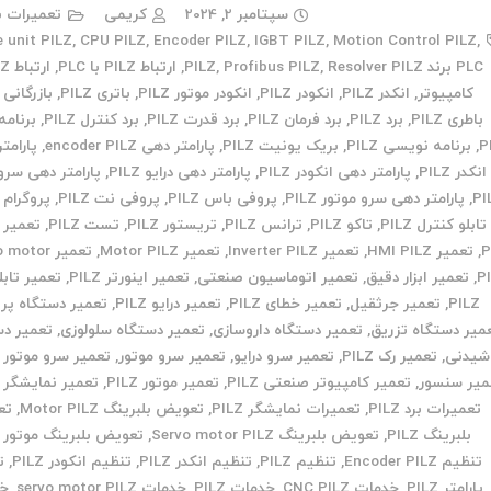
سپتامبر 2, 2024
کریمی
تعمیرات ب
e unit PILZ
,
CPU PILZ
,
Encoder PILZ
,
IGBT PILZ
,
Motion Control PILZ
,
PLC برند PILZ
Resolver PILZ
,
Profibus PILZ
,
,
ارتباط PILZ با PLC
,
کامپیوتر
,
انکدر PILZ
,
انکودر PILZ
,
انکودر موتور PILZ
,
باتری PILZ
,
بازرگانی PILZ
باطری PILZ
,
برد PILZ
,
برد فرمان PILZ
,
برد قدرت PILZ
,
برد کنترل PILZ
,
برنامه
P
,
برنامه نویسی PILZ
,
بریک یونیت PILZ
,
پارامتر دهی encoder PILZ
,
پارامت
انکدر PILZ
,
پارامتر دهی انکودر PILZ
,
پارامتر دهی درایو PILZ
,
پارامتر دهی سرو 
PI
,
پارامتر دهی سرو موتور PILZ
,
پروفی باس PILZ
,
پروفی نت PILZ
,
پروگرام PILZ
تابلو کنترل PILZ
,
تاکو PILZ
,
ترانس PILZ
,
تریستور PILZ
,
تست PILZ
,
P
,
تعمیر HMI PILZ
,
تعمیر Inverter PILZ
,
تعمیر Motor PILZ
,
تعمیر otor
P
,
تعمیر ابزار دقیق
,
تعمیر اتوماسیون صنعتی
,
تعمیر اینورتر PILZ
,
تعمیر تابل
PILZ
,
تعمیر جرثقیل
,
تعمیر خطای PILZ
,
تعمیر درایو PILZ
,
تعمیر دستگاه پر
میر دستگاه تزریق
,
تعمیر دستگاه داروسازی
,
تعمیر دستگاه سلولوزی
,
تعمیر دس
شیدنی
,
تعمیر رک PILZ
,
تعمیر سرو درایو
,
تعمیر سرو موتور
,
تعمیر سرو موتور PILZ
میر سنسور
,
تعمیر کامپیوتر صنعتی PILZ
,
تعمیر موتور PILZ
,
تعمیر نمایشگر PILZ
تعمیرات برد PILZ
,
تعمیرات نمایشگر PILZ
,
تعویض بلبرینگ Motor PILZ
,
تع
بلبرینگ PILZ
,
تعویض بلبرینگ Servo motor PILZ
,
تعویض بلبرینگ موتور PILZ
تنظیم Encoder PILZ
,
تنظیم PILZ
,
تنظیم انکدر PILZ
,
تنظیم انکودر PILZ
,
ت
پارامتر PILZ
,
خدمات CNC PILZ
,
خدمات PILZ
,
خدمات servo motor PILZ
,
خد