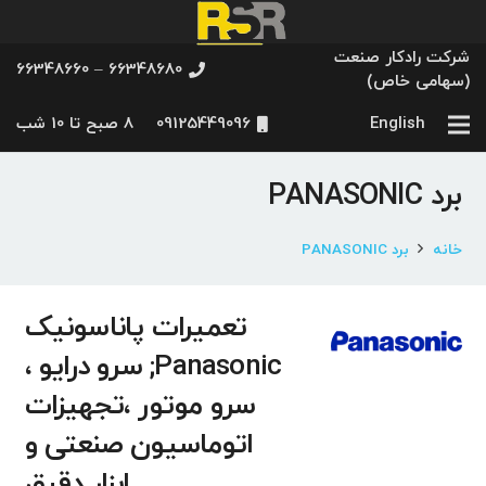
شرکت رادکار صنعت
66348680 – 66348660
(سهامی خاص)
English
09125449096
8 صبح تا 10 شب
برد PANASONIC
خانه
برد PANASONIC
تعمیرات پاناسونیک
Panasonic; سرو درایو ،
سرو موتور ،تجهیزات
اتوماسیون صنعتی و
ابزار دقیق