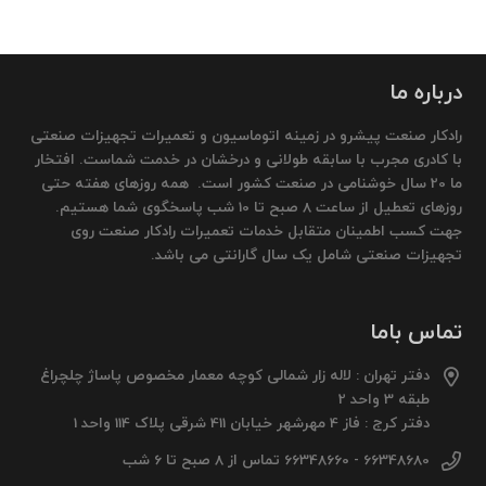
درباره ما
رادکار صنعت پیشرو در زمینه اتوماسیون و تعمیرات تجهیزات صنعتی
با کادری مجرب با سابقه طولانی و درخشان در خدمت شماست. افتخار
ما 20 سال خوشنامی در صنعت کشور است. همه روزهای هفته حتی
روزهای تعطیل از ساعت 8 صبح تا 10 شب پاسخگوی شما هستیم.
جهت کسب اطمینان متقابل خدمات تعمیرات رادکار صنعت روی
تجهیزات صنعتی شامل یک سال گارانتی می باشد.
تماس باما
دفتر تهران : لاله زار شمالی کوچه معمار مخصوص پاساژ چلچراغ
طبقه 3 واحد 2
دفتر کرج : فاز 4 مهرشهر خیابان 411 شرقی پلاک 114 واحد 1
66348680 - 66348660 تماس از 8 صبح تا 6 شب