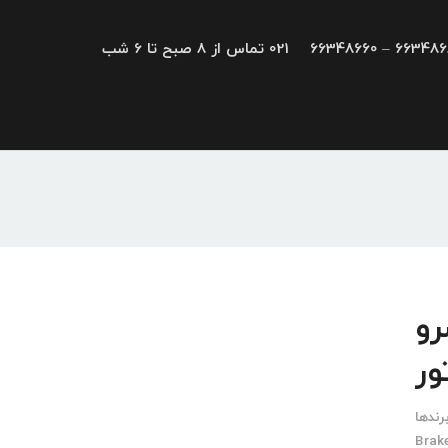
66348680 – 663
021 تماس از 8 صبح تا 6 شب
، سرو
ور
رندها
Brak