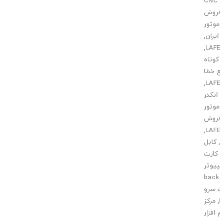
خدمات CNC
فروش
وتور
,
,
وتاه
 خطا
,
نکدر
وتور
روش
,
کابل
کارت
پیوتر
 back up
 سرو
,
مرکز
 افزار