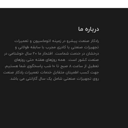
درباره ما
رادکار صنعت پیشرو در زمینه اتوماسیون و تعمیرات
تجهیزات صنعتی با کادری مجرب با سابقه طولانی و
درخشان در خدمت شماست. افتخار ما 20 سال خوشنامی در
صنعت کشور است. همه روزهای هفته حتی روزهای
تعطیل از ساعت 8 صبح تا 10 شب پاسخگوی شما هستیم.
جهت کسب اطمینان متقابل خدمات تعمیرات رادکار صنعت
روی تجهیزات صنعتی شامل یک سال گارانتی می باشد.