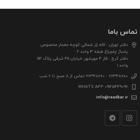
تماس باما
دفتر تهران : لاله زار شمالی کوچه معمار مخصوص
پاساژ چلچراغ طبقه 3 واحد 2
دفتر کرج : فاز 4 مهرشهر خیابان 411 شرقی پلاک 114
واحد 1
66348680 - 66348660 تماس از 8 صبح تا 6 شب
09125449096 WHATS APP
info@raadkar.ir