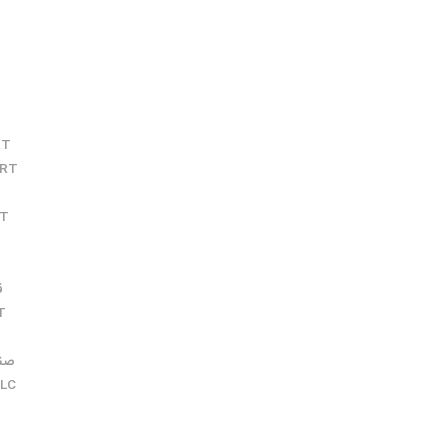
RT
ERT
RT
قط
T
صنعت
LC