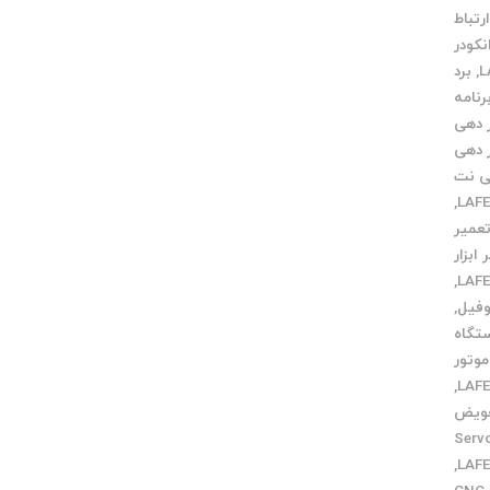
رتباط
نکودر
,
برد
رنامه
ر دهی
ر دهی
ی نت
,
عمیر
ابزار
,
وفیل
,
تگاه
موتور
,
ویض
Servo moto
,