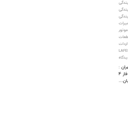
یندگی
یندگی
یندگی
یرات
موتور
طعات
اردات
یدگاه
میرات سرو درایو و سروموتور لافرت LAFERT تهران :
لاله زار شمالی کوچه معمار مخصوص پاساژ چلچراغ طبقه 3 واحد 2 کرج : فاز 4
بان…