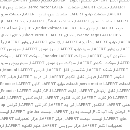
تنظیم انکدر LAFERT
,
تنظیم انکودر LAFERT
,
تنظیم پارامتر LAFERT
,
LAFERT
,
خدمات LAFERT
,
خدمات servo motor LAFERT
,
خدمات پس از 
LAFERT
,
خدمات درایو LAFERT
,
خدمات سرو درایو LAFERT
,
خدمات سرو م
LAFERT
,
خدمات محور LAFERT
,
خدمات نمایشگر LAFERT
,
خرید LAFERT از ایران
خرید LAFERT از چین
,
خطا under voltage LAFERT
,
خطا ولتاژ اضافه LAFERT
خطاOver voltage LAFERT
,
خطای Short circuit LAFERT
,
خطای اتصال ک
LAFE
,
درایو LAFERT
,
دفترچه LAFERT
,
راهنمای LAFERT
,
رزولور LAFERT
,
رفع
LAF
,
ریزولور LAFERT
,
سرو درایو LAFERT
,
سرو موتور LAFERT
,
سرویس LAFERT
سنکرون کردن LAFERT
,
سوکت Encoder LAFERT
,
سوکت LAFERT
,
سوکت ا
LAFE
,
سوکت انکودر LAFERT
,
سوکت سرو موتور LAFERT
,
سیم پیچی سرو م
LAFERT
,
شبکه LAFERT
,
شکستن قفل LAFERT
,
فارسی Manual LAFERT
,
ف
انکودر LAFERT
,
فروش کابل انکودر LAFERT
,
فن درایو LAFERT
,
فیلتر LAFERT
عات servo motor LAFERT
,
قطعات درایو LAFERT
,
کابل Encoder LAFERT
,
LAFER
,
کابل ارتباطی LAFERT
,
کارت CPU LAFERT
,
کارت Encoder LAFERT
,
IO LAFERT
,
کارت LAFERT
,
کارت انکودر LAFERT
,
کارت کنترل LAFERT
,
کام
ی LAFERT
,
کانکتور LAFERT
,
کی پد LAFERT
,
گارانتی LAFERT
,
گرفتن
P
,
گرفتن بک آپ PLC
,
لیست به روز LAFERT
,
لیست خطاهای LAFERT
,
لیست
های LAFERT
,
لیست قیمت LAFERT
,
مرکز LAFERT
,
مرکز تعمیرات LAFERT
تعمیرات انکدر LAFERT
,
مرکز سرویس LAFERT
,
منبع تغذیه LAFERT
,
نرم