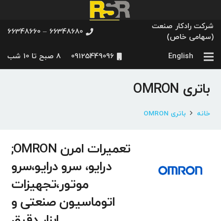
شرکت رادکار صنعت
66348680 – 66348660
(سهامی خاص)
English
09125449096
8 صبح تا 10 شب
باتری OMRON
خانه
باتری OMRON
تعمیرات امرن OMRON;
درایو، سرو درایو،سرو
موتور،تجهیزات
اتوماسیون صنعتی و
ابزار دقیق