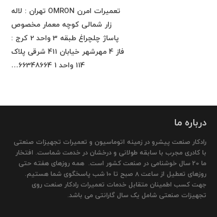
تعمیرات امرن OMRON تهران : لاله
زار شمالی کوچه معمار مخصوص
پاساژ چلچراغ طبقه 3 واحد 2 کرج :
فاز 4 مهرشهر خیابان 411 شرقی پلاک
114 واحد 1 66348664…
درباره ما
رادکار صنعت پیشرو در زمینه اتوماسیون و تعمیرات تجهیزات صنعتی
با کادری مجرب با سابقه طولانی و درخشان در خدمت شماست. افتخار
ما 20 سال خوشنامی در صنعت کشور است. همه روزهای هفته حتی
روزهای تعطیل از ساعت 8 صبح تا 10 شب پاسخگوی شما هستیم.
جهت کسب اطمینان متقابل خدمات تعمیرات رادکار صنعت روی
تجهیزات صنعتی شامل یک سال گارانتی می باشد.