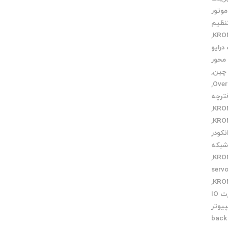
وتور
نظیم
,
درایو
محور
,
,
ترچه
,
,
کودر
بکه
,
طعات servo
,
کارت IO
پیوتر
گرفتن back