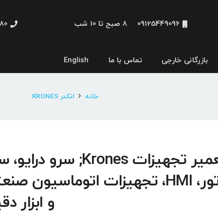
09125449096
8 صبح تا 10 شب
48660
بازرگانی خارجی
تماس با ما
English
نمایشگر و HMI
خانه
انکدر KRONES
تعمیر تجهیزات Krones; سرو درایو
موتور، HMI، تجهیزات اتوماسیون صن
و ابزار دق