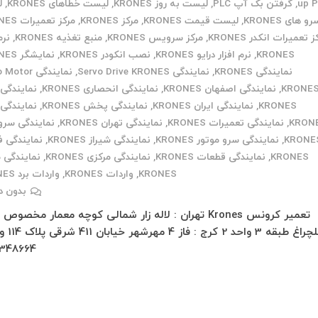
up 
,
گرفتن بک آپ PLC
,
لیست به روز KRONES
,
لیست خطاهای KRONES
,
ل
و های KRONES
,
لیست قیمت KRONES
,
مرکز KRONES
,
مرکز تعمیرات KRONES
 تعمیرات انکدر KRONES
,
مرکز سرویس KRONES
,
منبع تغذیه KRONES
,
نرم
KRONES
,
نرم افزار درایو KRONES
,
نصب انکودر KRONES
,
نمایشگر KRONES
نمایندگی KRONES
,
نمایندگی Servo Drive KRONES
,
نمایندگی tor
KRONE
,
نمایندگی اصفهان KRONES
,
نمایندگی انحصاری KRONES
,
نمایندگی 
KRONES
,
نمایندگی ایران KRONES
,
نمایندگی پخش KRONES
,
نمایندگی 
KRON
,
نمایندگی تعمیرات KRONES
,
نمایندگی تهران KRONES
,
نمایندگی سرو 
KRONE
,
نمایندگی سرو موتور KRONES
,
نمایندگی شیراز KRONES
,
نمایندگی 
KRONES
,
نمایندگی قطعات KRONES
,
نمایندگی مرکزی KRONES
,
نمایندگی 
KRONES
,
واردات KRONES
,
واردات برد KRONES
بدون د
تعمیر کرونس Krones تهران : لاله زار شمالی کوچه معمار مخصوص
348664…