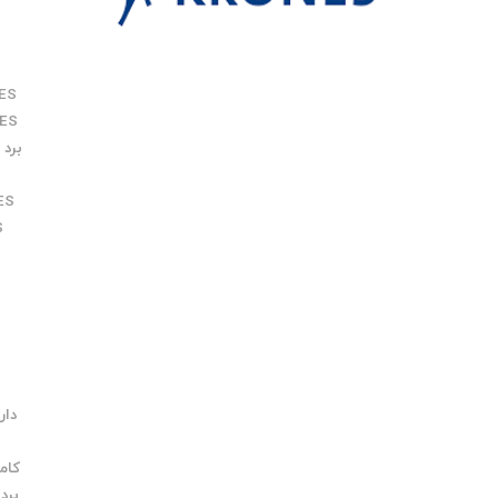
ES
ES
برد KRONES
ES
S
دار
کامپ
برد RONES