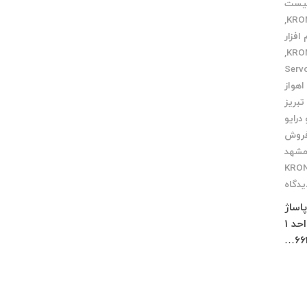
یست
,
 افزار
,
Servo Mo
اهواز
تبریز
درایو
فروش
مشهد
یدگاه
 پاساژ
چلچراغ طبقه 3 واحد 2 کرج : فاز 4 مهرشهر خیابان 411 شرقی پلاک 114 واحد 1
66