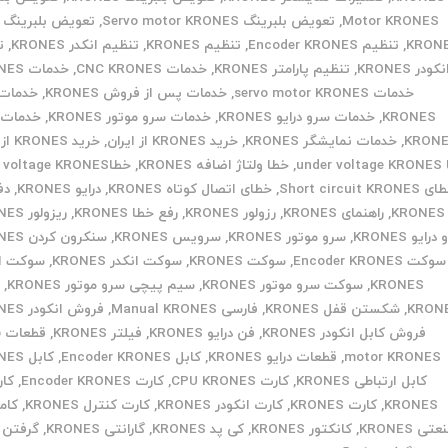
Motor KRONES
,
تعویض بلبرینگ Servo motor KRONES
,
تعویض بلبرینگ م
KRON
,
تنظیم Encoder KRONES
,
تنظیم KRONES
,
تنظیم انکدر KRONES
,
ت
نکودر KRONES
,
تنظیم پارامتر KRONES
,
خدمات CNC KRONES
,
خدمات KRONES
خدمات servo motor KRONES
,
خدمات پس از فروش KRONES
,
خدمات 
KRONES
,
خدمات سرو درایو KRONES
,
خدمات سرو موتور KRONES
,
خدمات 
KRON
,
خدمات نمایشگر KRONES
,
خرید KRONES از ایران
,
خرید KRONES از چین
under
,
خطا ولتاژ اضافه KRONES
,
خطاOver voltage KRONES
Short circuit KRONE
,
خطای اتصال کوتاه KRONES
,
درایو KRONES
,
دف
KRONES
,
راهنمای KRONES
,
رزولور KRONES
,
رفع خطا KRONES
,
ریزولور KRONES
رایو KRONES
,
سرو موتور KRONES
,
سرویس KRONES
,
سنکرون کردن KRONES
سوکت Encoder KRONES
,
سوکت KRONES
,
سوکت انکدر KRONES
,
سوکت ان
KRONES
,
سوکت سرو موتور KRONES
,
سیم پیچی سرو موتور KRONES
,
ش
KRON
,
شکستن قفل KRONES
,
فارسی Manual KRONES
,
فروش انکودر KRONES
فروش کابل انکودر KRONES
,
فن درایو KRONES
,
فیلتر KRONES
,
ق
motor KRONES
,
قطعات درایو KRONES
,
کابل Encoder KRONES
,
کابل KRONES
کابل ارتباطی KRONES
,
کارت CPU KRONES
,
کارت Encoder KRONES
,
KRONES
,
کارت KRONES
,
کارت انکودر KRONES
,
کارت کنترل KRONES
,
کام
تی KRONES
,
کانکتور KRONES
,
کی پد KRONES
,
گارانتی KRONES
,