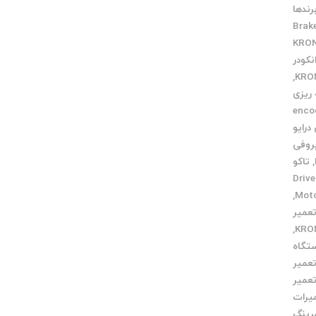
رندها
Brak
نکودر
,
 ریزی
 دهی encoder
درایو
روفی
,
تاکو
تعمیر Drive
,
عمیر
,
تگاه
عمیر
عمیر
یرات
رینگ