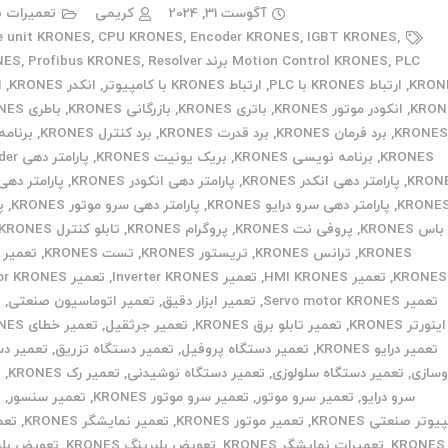
آگوست 31, 2024
کریمی
تعمیرات ب
e unit KRONES
,
CPU KRONES
,
Encoder KRONES
,
IGBT KRONES
,
PLC برند KRONES
,
Motion Control KRONES
Resolver
,
Profibus KRONES
,
KRON
,
ارتباط KRONES با PLC
,
ارتباط KRONES با کامپیوتر
,
انکدر KRONES
,
ا
KRON
,
انکودر موتور KRONES
,
باتری KRONES
,
بازرگانی KRONES
,
باطری KRONES
,
برد فرمان KRONES
,
برد قدرت KRONES
,
برد کنترل KRONES
,
برنامه
KRONES
,
برنامه نویسی KRONES
,
بریک یونیت KRONES
,
پارامتر
KRON
,
پارامتر دهی انکدر KRONES
,
پارامتر دهی انکودر KRONES
,
پارامتر دهی 
KRONE
,
پارامتر دهی سرو درایو KRONES
,
پارامتر دهی سرو موتور KRONES
,
پ
باس KRONES
,
پروفی نت KRONES
,
پروگرام KRONES
,
تابلو کنترل KRONES
KRONES
,
ترانس KRONES
,
تریستور KRONES
,
تست KRONES
,
KRONES
,
تعمیر HMI KRONES
,
تعمیر Inverter KRONES
,
تعمیر Motor KRONES
تعمیر Servo motor KRONES
,
تعمیر ابزار دقیق
,
تعمیر اتوماسیون صنعتی
,
ت
اینورتر KRONES
,
تعمیر تابلو برق KRONES
,
تعمیر جرثقیل
,
تعمیر خطای KRONES
تعمیر درایو KRONES
,
تعمیر دستگاه پروفیل
,
تعمیر دستگاه تزریق
,
تعمیر دس
وسازی
,
تعمیر دستگاه سلولوزی
,
تعمیر دستگاه نوشیدنی
,
تعمیر رک KRONES
,
ت
سرو درایو
,
تعمیر سرو موتور
,
تعمیر سرو موتور KRONES
,
تعمیر سنسور
,
ت
یوتر صنعتی KRONES
,
تعمیر موتور KRONES
,
تعمیر نمایشگر KRONES
,
تعم
K
,
تعمیرات نمایشگر KRONES
,
تعویض بلبرینگ KRONES
,
تعویض بلب