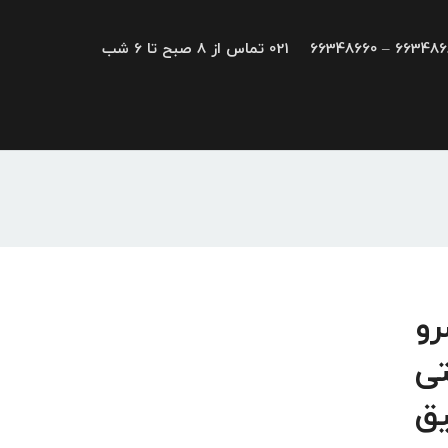
66348680 – 663
021 تماس از 8 صبح تا 6 شب
، سرو
عتی
یق