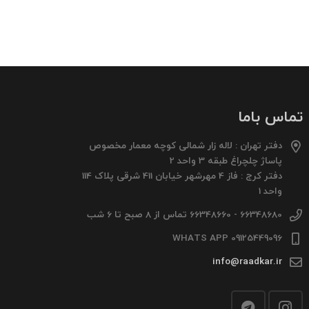
تماس باما
دفتر تهران : لاله زار شمالی کوچه معمار مخصوص
پاساژ چلچراغ طبقه 3 واحد 2
دفتر کرج : فاز 4 مهرشهر خیابان 411 شرقی پلاک 114
واحد 1
66348680 - 66348660 تماس از 8 صبح تا 6 شب
09125449096 WHATS APP
info@raadkar.ir