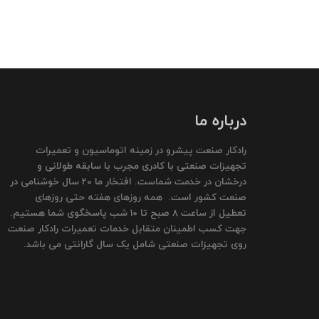
درباره ما
رادکار صنعت پیشرو در زمینه اتوماسیون و تعمیرات
تجهیزات صنعتی با کادری مجرب با سابقه طولانی و
درخشان در خدمت شماست. افتخار ما 20 سال خوشنامی در
صنعت کشور است. همه روزهای هفته حتی روزهای
تعطیل از ساعت 8 صبح تا 10 شب پاسخگوی شما هستیم.
جهت کسب اطمینان متقابل خدمات تعمیرات رادکار صنعت
روی تجهیزات صنعتی شامل یک سال گارانتی می باشد.