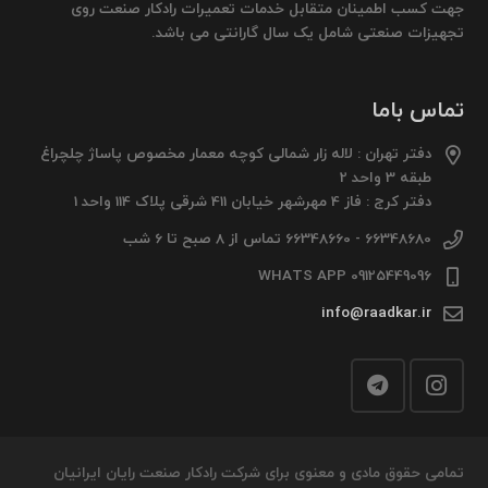
جهت کسب اطمینان متقابل خدمات تعمیرات رادکار صنعت روی
تجهیزات صنعتی شامل یک سال گارانتی می باشد.
تماس باما
دفتر تهران : لاله زار شمالی کوچه معمار مخصوص پاساژ چلچراغ
طبقه 3 واحد 2
دفتر کرج : فاز 4 مهرشهر خیابان 411 شرقی پلاک 114 واحد 1
66348680 - 66348660 تماس از 8 صبح تا 6 شب
09125449096 WHATS APP
info@raadkar.ir
تمامی حقوق مادی و معنوی برای شرکت رادکار صنعت رایان ایرانیان