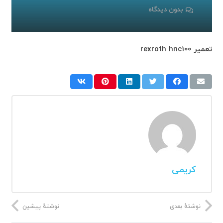
بدون دیدگاه
تعمیر rexroth hnc100
کریمی
نوشتهٔ بعدی
نوشتهٔ پیشین