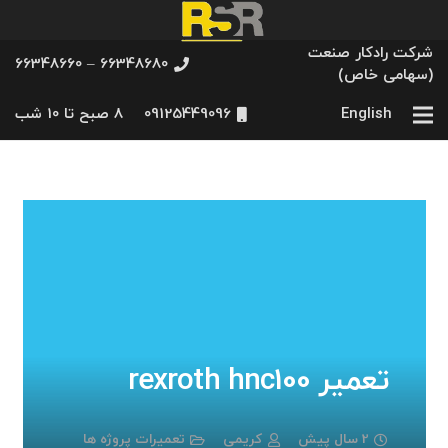
شرکت رادکار صنعت
66348680 – 66348660
(سهامی خاص)
English
09125449096
8 صبح تا 10 شب
تعمیر rexroth hnc100
2 سال پیش
کریمی
تعمیرات پروژه ها