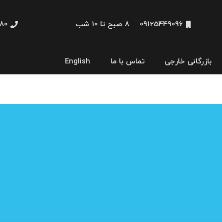
09125449096
8 صبح تا 10 شب
48660
بازرگانی خارجی
تماس با ما
English
نمایشگر و HMI