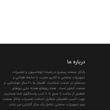
درباره ما
رادکار صنعت پیشرو در زمینه اتوماسیون و تعمیرات
تجهیزات صنعتی با کادری مجرب با سابقه طولانی و
درخشان در خدمت شماست. افتخار ما 20 سال خوشنامی در
صنعت کشور است. همه روزهای هفته حتی روزهای
تعطیل از ساعت 8 صبح تا 10 شب پاسخگوی شما هستیم.
جهت کسب اطمینان متقابل خدمات تعمیرات رادکار صنعت
روی تجهیزات صنعتی شامل یک سال گارانتی می باشد.