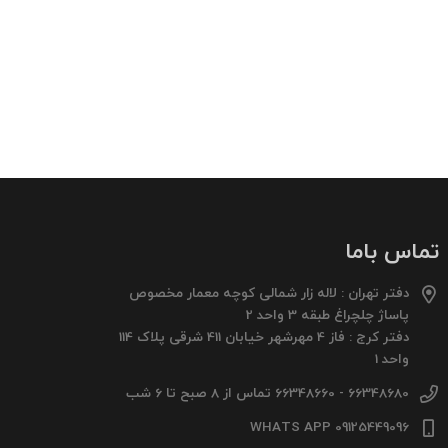
تماس باما
دفتر تهران : لاله زار شمالی کوچه معمار مخصوص
پاساژ چلچراغ طبقه 3 واحد 2
دفتر کرج : فاز 4 مهرشهر خیابان 411 شرقی پلاک 114
واحد 1
66348680 - 66348660 تماس از 8 صبح تا 6 شب
09125449096 WHATS APP