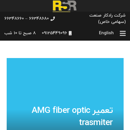
شرکت رادکار صنعت
66348680 – 66348660
(سهامی خاص)
English
09125449096
8 صبح تا 10 شب
تعمیر AMG fiber optic
trasmiter