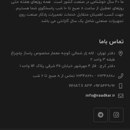
ما 20 سال خوشنامی در صنعت کشور است. همه روزهای هفته حتی
روزهای تعطیل از ساعت 8 صبح تا 10 شب پاسخگوی شما هستیم.
جهت کسب اطمینان متقابل خدمات تعمیرات رادکار صنعت روی
تجهیزات صنعتی شامل یک سال گارانتی می باشد.
تماس باما
دفتر تهران : لاله زار شمالی کوچه معمار مخصوص پاساژ چلچراغ
طبقه 3 واحد 2
دفتر کرج : فاز 4 مهرشهر خیابان 411 شرقی پلاک 114 واحد 1
66348680 - 66348660 تماس از 8 صبح تا 6 شب
09125449096 WHATS APP
info@raadkar.ir