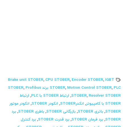
STOBER تنظیم انکدر STOBER تنظیم انکودر STOBER
پارامتر دهی انکودر STOBER پارامتر دهی انکدر STOBER
پارامتر دهی encoder STOBER تعمیر سرو درایو تعمیر سرو
موتور تعمیر اتوماسیون صنعتی تعمیر سنسور تعمیر دستگاه
تزریق تعمیر دستگاه نوشیدنی تعمیر دستگاه داروسازی
تعمیر دستگاه پروفیل تعمیر جرثقیل تعمیر دستگاه سلولوزی
تعمیر ابزار دقیق گرفتن بک آپ PLC گرفتن back up PLC
Brake unit STOBER
,
CPU STOBER
,
Encoder STOBER
,
IGBT
PLC برند STOBER
,
Motion Control STOBER
,
STOBER
Profibus
,
Resolver STOBER
,
STOBER
,
ارتباط STOBER با PLC
,
ارتباط
STOBER با کامپیوتر
,
انکدرSTOBER
,
انکودر STOBER
,
انکودر موتور
STOBER
,
باتری STOBER
,
بازرگانی STOBER
,
باطری STOBER
,
برد
STOBER
,
برد فرمان STOBER
,
برد قدرت STOBER
,
برد کنترل