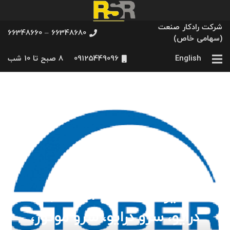
شرکت رادکار صنعت
66348680 – 66348660
(سهامی خاص)
English
09125449096
8 صبح تا 10 شب
تعمیرات اشتوبر Stober;
درایو، سرو درایو، سرو موتور،