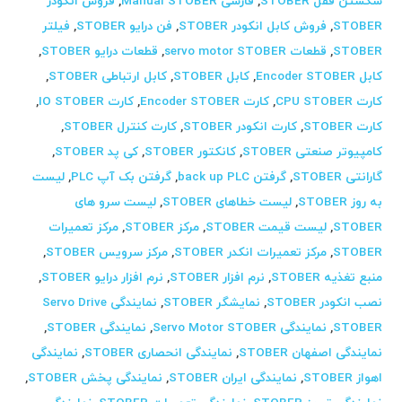
شکستن قفل STOBER
,
فارسی Manual STOBER
,
فروش انکودر
STOBER
,
فروش کابل انکودر STOBER
,
فن درایو STOBER
,
فیلتر
STOBER
,
قطعات servo motor STOBER
,
قطعات درایو STOBER
,
کابل Encoder STOBER
,
کابل STOBER
,
کابل ارتباطی STOBER
,
کارت CPU STOBER
,
کارت Encoder STOBER
,
کارت IO STOBER
,
کارت STOBER
,
کارت انکودر STOBER
,
کارت کنترل STOBER
,
کامپیوتر صنعتی STOBER
,
کانکتور STOBER
,
کی پد STOBER
,
گارانتی STOBER
,
گرفتن back up PLC
,
گرفتن بک آپ PLC
,
لیست
به روز STOBER
,
لیست خطاهای STOBER
,
لیست سرو های
STOBER
,
لیست قیمت STOBER
,
مرکز STOBER
,
مرکز تعمیرات
STOBER
,
مرکز تعمیرات انکدر STOBER
,
مرکز سرویس STOBER
,
منبع تغذیه STOBER
,
نرم افزار STOBER
,
نرم افزار درایو STOBER
,
نصب انکودر STOBER
,
نمایشگر STOBER
,
نمایندگی Servo Drive
STOBER
,
نمایندگی Servo Motor STOBER
,
نمایندگی STOBER
,
نمایندگی اصفهان STOBER
,
نمایندگی انحصاری STOBER
,
نمایندگی
اهواز STOBER
,
نمایندگی ایران STOBER
,
نمایندگی پخش STOBER
,