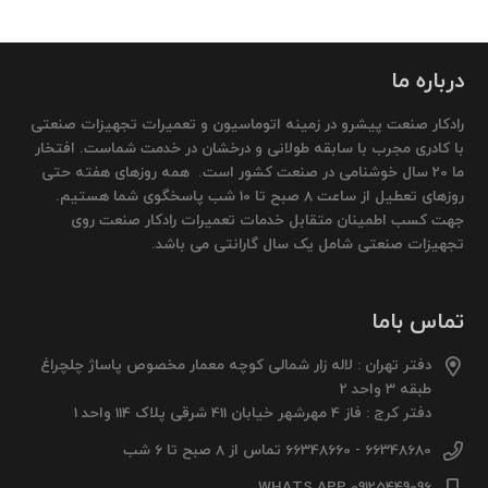
درباره ما
رادکار صنعت پیشرو در زمینه اتوماسیون و تعمیرات تجهیزات صنعتی
با کادری مجرب با سابقه طولانی و درخشان در خدمت شماست. افتخار
ما 20 سال خوشنامی در صنعت کشور است. همه روزهای هفته حتی
روزهای تعطیل از ساعت 8 صبح تا 10 شب پاسخگوی شما هستیم.
جهت کسب اطمینان متقابل خدمات تعمیرات رادکار صنعت روی
تجهیزات صنعتی شامل یک سال گارانتی می باشد.
تماس باما
دفتر تهران : لاله زار شمالی کوچه معمار مخصوص پاساژ چلچراغ
طبقه 3 واحد 2
دفتر کرج : فاز 4 مهرشهر خیابان 411 شرقی پلاک 114 واحد 1
66348680 - 66348660 تماس از 8 صبح تا 6 شب
09125449096 WHATS APP