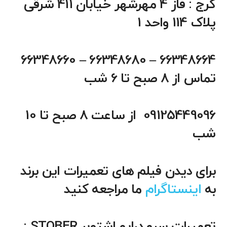
کرج : فاز 4 مهرشهر خیابان 411 شرقی
پلاک 114 واحد 1
66348664 – 66348680 – 66348660
تماس از 8 صبح تا 6 شب
09125449096 از ساعت 8 صبح تا 10
شب
برای دیدن فیلم های تعمیرات این برند
به
اینستاگرام
ما مراجعه کنید
تعمیرات سرو درایو اشتوبر STOBER :