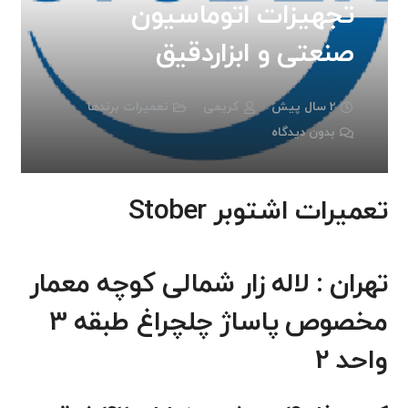
تجهیزات اتوماسیون
صنعتی و ابزاردقیق
2 سال پیش
کریمی
تعمیرات برندها
بدون دیدگاه
تعمیرات اشتوبر Stober
تهران : لاله زار شمالی کوچه معمار
مخصوص پاساژ چلچراغ طبقه 3
واحد 2