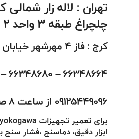
تهران : لاله زار شمال
چلچراغ طبقه 3 واحد 2
کرج : فاز 4 مهرشهر خیابان 411 شرقی پلاک 114 واحد 1
66348664 – 66348680 – 66348660 تماس از 8 صبح تا 6 شب
09125449096 از ساعت 8 صبح تا 10 شب