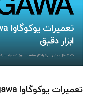
ابزار دقیق
2 سال پیش
رادکار صنعت
تعمیرات برند
تعمیرات یوکوگاوا yokogawa