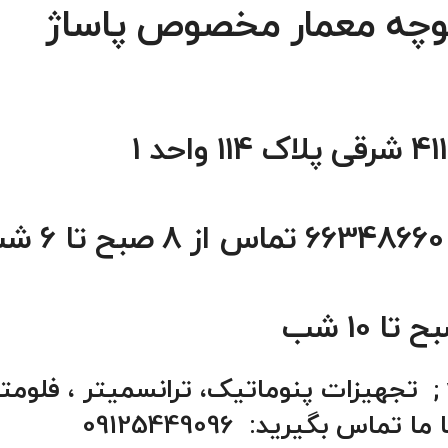
ی کوچه معمار مخصوص پاساژ
برای تعمیر تجهیزات yokogawa ; تجهیزات پنوماتیک، ترانسمیتر ، فلومت
ابزار دقیق، دماسنج ،فشار سنج با ما تماس بگیرید: 09125449096