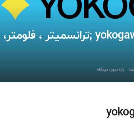
تعمیرات یوکوگاوا yokogawa ;ترانسمیتر ، فلومتر،
ها
بدون دیدگاه