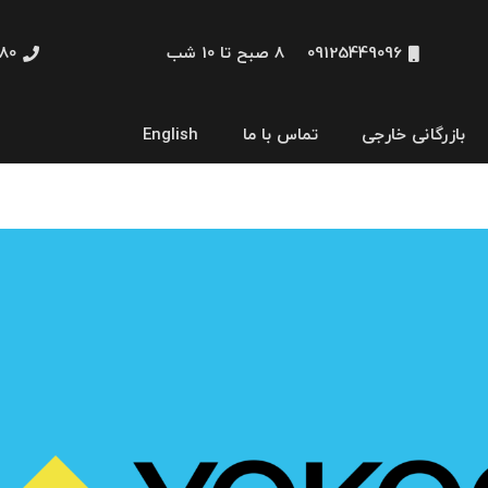
09125449096
8 صبح تا 10 شب
48660
بازرگانی خارجی
تماس با ما
English
نمایشگر و HMI