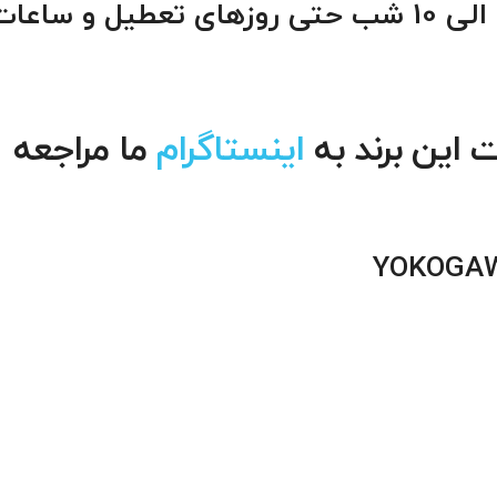
02156349546 تماس از 8 صبح الی 10 شب حتی روزهای تعطیل و ساعا
 این برند به
اینستاگرام
ما مراجعه