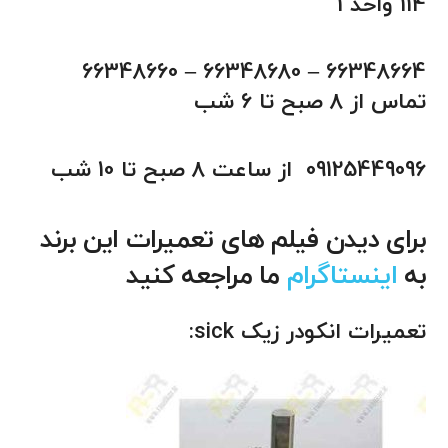
114 واحد 1
66348664 – 66348680 – 66348660
تماس از 8 صبح تا 6 شب
09125449096 از ساعت 8 صبح تا 10 شب
برای دیدن فیلم های تعمیرات این برند
به
اینستاگرام
ما مراجعه کنید
تعمیرات انکودر زیک sick: