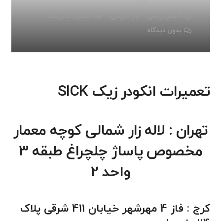
2 سال پیش
کریمی
تعمیرات برندها
بدون دیدگاه
تعمیرات انکودر زیک SICK
تهران : لاله زار شمالی کوچه معمار
مخصوص پاساژ چلچراغ طبقه 3
واحد 2
کرج : فاز 4 مهرشهر خیابان 411 شرقی پلاک