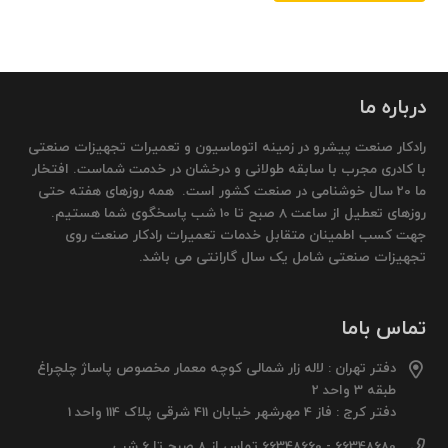
درباره ما
رادکار صنعت پیشرو در زمینه اتوماسیون و تعمیرات تجهیزات صنعتی
با کادری مجرب با سابقه طولانی و درخشان در خدمت شماست. افتخار
ما 20 سال خوشنامی در صنعت کشور است. همه روزهای هفته حتی
روزهای تعطیل از ساعت 8 صبح تا 10 شب پاسخگوی شما هستیم.
جهت کسب اطمینان متقابل خدمات تعمیرات رادکار صنعت روی
تجهیزات صنعتی شامل یک سال گارانتی می باشد.
تماس باما
دفتر تهران : لاله زار شمالی کوچه معمار مخصوص پاساژ چلچراغ
طبقه 3 واحد 2
دفتر کرج : فاز 4 مهرشهر خیابان 411 شرقی پلاک 114 واحد 1
66348680 - 66348660 تماس از 8 صبح تا 6 شب