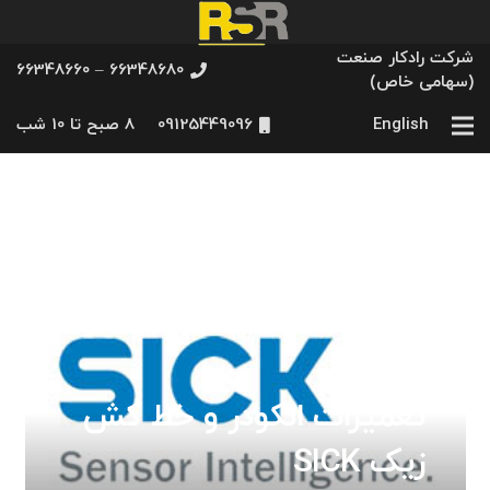
شرکت رادکار صنعت
66348680 – 66348660
(سهامی خاص)
English
09125449096
8 صبح تا 10 شب
تعمیرات انکودر و خط کش
زیک SICK