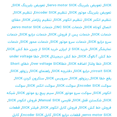
SICK
,
تعویض بلبرینگ Servo motor SICK
,
تعویض بلبرینگ SICK
,
تعویض بلبرینگ موتور SICK
,
تنظیم Encoder SICK
,
تنظیم SICK
,
تنظیم انکدر SICK
,
تنظیم انکودر SICK
,
تنظیم پارامتر SICK
,
حفلای
اتصال کوتاه SICK
,
خدمات CNC SICK
,
خدمات servo motor SICK
,
خدمات SICK
,
خدمات پس از فروش SICK
,
خدمات درایو SICK
,
خدمات
سرو درایو SICK
,
خدمات سرو موتور SICK
,
خدمات محور SICK
,
خدمات
نمایشگر SICK
,
خرید SICK از ایران
,
خرید SICK از چین
,
خط کش SICK
,
خط کش آنالوگ SICK
,
خط کش دیجیتال SICK
,
خطا under voltage
SICK
,
خطا ولتاژ اضافه SICK
,
خطاOver voltage SICK
,
خطای Short
circuit SICK
,
درایو SICK
,
دفترچه SICK
,
راهنمای SICK
,
رزولور SICK
,
رفع خطا SICK
,
ریزولور SICK
,
سرویس SICK
,
سنکرون کردن SICK
,
سوکت Encoder SICK
,
سوکت SICK
,
سوکت انکدر SICK
,
سوکت
انکودر SICK
,
سوکت سرو موتور SICK
,
سیم پیچ رو موتور SICK
,
شبکه
SICK
,
شکستن قفل SICK
,
فارسی Manual SICK
,
فروش انکودر SICK
,
فروش خط کش SICK
,
فروش کابل انکودر SICK
,
فیلتر SICK
,
قطعات
servo motor SICK
,
قطعات درایو SICK
,
کابل Encoder SICK
,
کابل