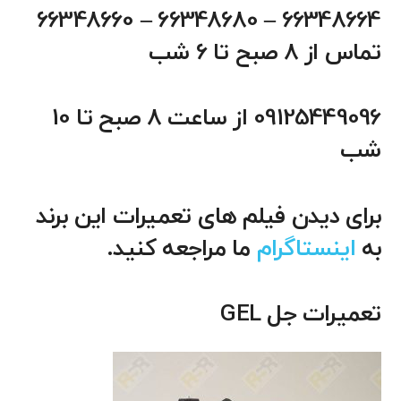
66348664 – 66348680 – 66348660
تماس از 8 صبح تا 6 شب
09125449096 از ساعت 8 صبح تا 10
شب
برای دیدن فیلم های تعمیرات این برند
به
اینستاگرام
ما مراجعه کنید.
تعمیرات جل GEL