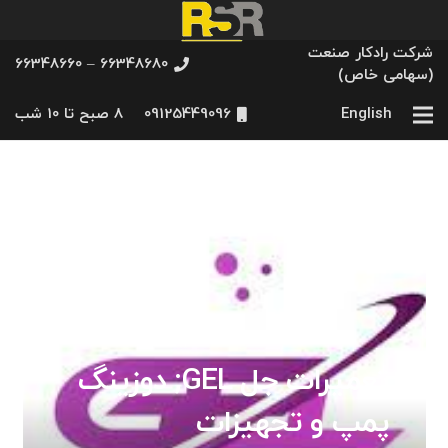
شرکت رادکار صنعت
66348680 – 66348660
(سهامی خاص)
English
09125449096
8 صبح تا 10 شب
تعمیرات جل GEL; دوزینگ
پمپ و تجهیزات