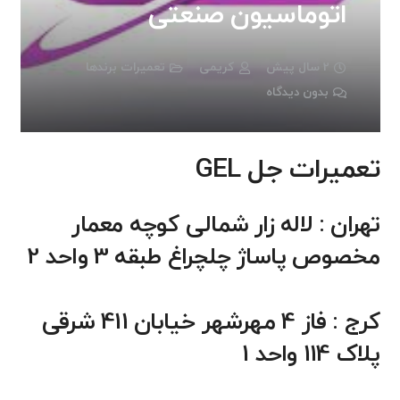
اتوماسیون صنعتی
2 سال پیش
کریمی
تعمیرات برندها
بدون دیدگاه
تعمیرات جل GEL
تهران : لاله زار شمالی کوچه معمار
مخصوص پاساژ چلچراغ طبقه 3 واحد 2
کرج : فاز 4 مهرشهر خیابان 411 شرقی
پلاک 114 واحد 1