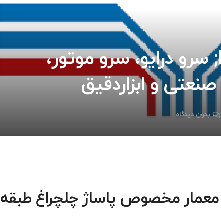
تعمیرات ایلائو ELAU; سرو درایو، سرو موتور،
نعتی و ابزاردقیق
بدون دیدگاه