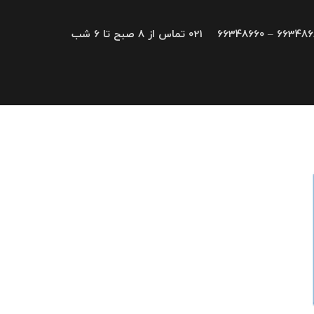
66348680 – 663
021 تماس از 8 صبح تا 6 شب