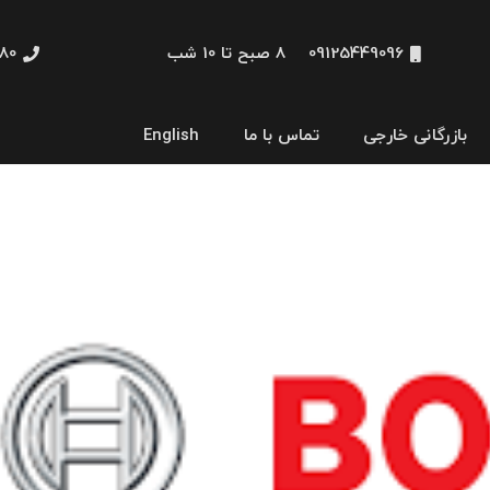
09125449096
8 صبح تا 10 شب
48660
بازرگانی خارجی
تماس با ما
English
نمایشگر و HMI