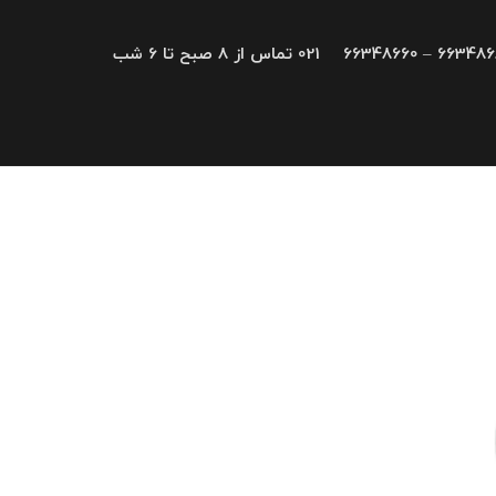
66348680 – 663
021 تماس از 8 صبح تا 6 شب