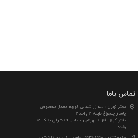
تماس باما
دفتر تهران : لاله زار شمالی کوچه معمار مخصوص
پاساژ چلچراغ طبقه 3 واحد 2
دفتر کرج : فاز 4 مهرشهر خیابان 411 شرقی پلاک 114
واحد 1
66348680 - 66348660 تماس از 8 صبح تا 6 شب