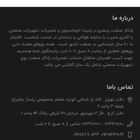
درباره ما
رادکار صنعت پیشرو در زمینه اتوماسیون و تعمیرات تجهیزات صنعتی
با کادری مجرب با سابقه طولانی و درخشان در خدمت شماست. افتخار
ما 20 سال خوشنامی در صنعت کشور است. همه روزهای هفته حتی
روزهای تعطیل از ساعت 8 صبح تا 10 شب پاسخگوی شما هستیم.
جهت کسب اطمینان متقابل خدمات تعمیرات رادکار صنعت روی
تجهیزات صنعتی شامل یک سال گارانتی می باشد.
تماس باما
دفتر تهران : لاله زار شمالی کوچه معمار مخصوص پاساژ چلچراغ
طبقه 3 واحد 2
دفتر کرج : فاز 4 مهرشهر خیابان 411 شرقی پلاک 114 واحد 1
66348680 - 66348660 تماس از 8 صبح تا 6 شب
09125449096 WHATS APP