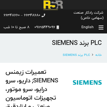
شرکت رادکار صنعت
66348680 – 66348660
(سهامی خاص)
English
09125449096
8 صبح تا 10 شب
PLC برند SIEMENS
خانه
PLC برند SIEMENS
تعمیرات زیمنس
SIEMENS; داریو، سرو
درایو، سرو موتور،
تجهیزات اتوماسیون
صنعتی و ابزاردقیق