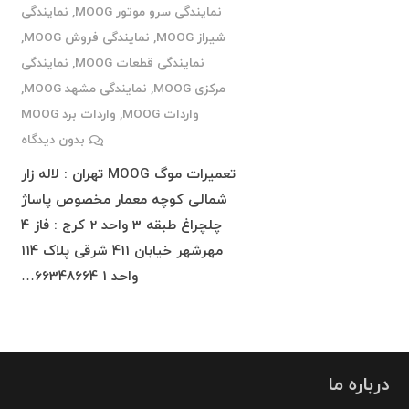
نمایندگی سرو موتور MOOG
,
نمایندگی
شیراز MOOG
,
نمایندگی فروش MOOG
,
نمایندگی قطعات MOOG
,
نمایندگی
مرکزی MOOG
,
نمایندگی مشهد MOOG
,
واردات MOOG
,
واردات برد MOOG
بدون دیدگاه
تعمیرات موگ MOOG تهران : لاله زار
شمالی کوچه معمار مخصوص پاساژ
چلچراغ طبقه 3 واحد 2 کرج : فاز 4
مهرشهر خیابان 411 شرقی پلاک 114
واحد 1 66348664…
درباره ما