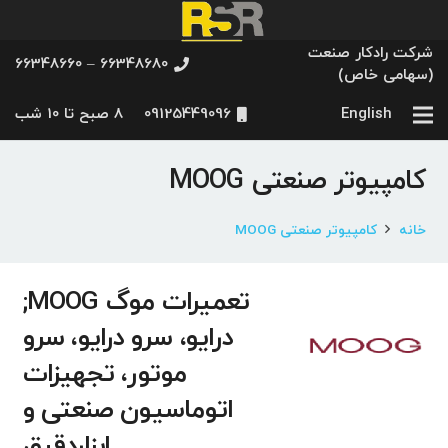
شرکت رادکار صنعت
66348680 – 66348660
(سهامی خاص)
English
09125449096
8 صبح تا 10 شب
کامپیوتر صنعتی MOOG
خانه
کامپیوتر صنعتی MOOG
تعمیرات موگ MOOG;
درایو، سرو درایو، سرو
موتور، تجهیزات
اتوماسیون صنعتی و
ابزاردقیق