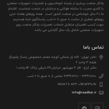
رادکار صنعت پیشرو در زمینه اتوماسیون و تعمیرات تجهیزات صنعتی
با کادری مجرب با سابقه طولانی و درخشان در خدمت شماست. افتخار
ما 20 سال خوشنامی در صنعت کشور است. همه روزهای هفته حتی
روزهای تعطیل از ساعت 8 صبح تا 10 شب پاسخگوی شما هستیم.
جهت کسب اطمینان متقابل خدمات تعمیرات رادکار صنعت روی
تجهیزات صنعتی شامل یک سال گارانتی می باشد.
تماس باما
دفتر تهران : لاله زار شمالی کوچه معمار مخصوص پاساژ چلچراغ
طبقه 3 واحد 2
دفتر کرج : فاز 4 مهرشهر خیابان 411 شرقی پلاک 114 واحد 1
66348680 - 66348660 تماس از 8 صبح تا 6 شب
09125449096 WHATS APP
info@raadkar.ir