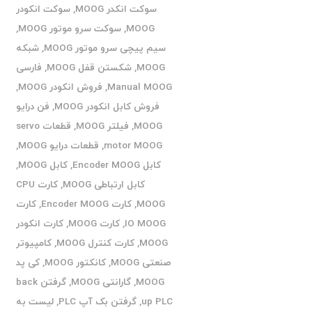
سوکت انکدر MOOG
,
سوکت انکودر
MOOG
,
سوکت سرو موتور MOOG
,
سیم پیچی سرو موتور MOOG
,
شبکه
MOOG
,
شکستن قفل MOOG
,
فارسی
Manual MOOG
,
فروش انکودر MOOG
,
فروش کابل انکودر MOOG
,
فن درایو
MOOG
,
فیلتر MOOG
,
قطعات servo
motor MOOG
,
قطعات درایو MOOG
,
کابل Encoder MOOG
,
کابل MOOG
,
کابل ارتباطی MOOG
,
کارت CPU
MOOG
,
کارت Encoder MOOG
,
کارت
IO MOOG
,
کارت MOOG
,
کارت انکودر
MOOG
,
کارت کنترل MOOG
,
کامپیوتر
صنعتی MOOG
,
کانکتور MOOG
,
کی پد
MOOG
,
گارانتی MOOG
,
گرفتن back
up PLC
,
گرفتن بک آپ PLC
,
لیست به