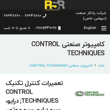
شرکت رادکار صنعت
66348680 – 66348660
(سهامی خاص)
English
09125449096
8 صبح تا 10 شب
کامپیوتر صنعتی CONTROL
TECHNIQUES
خانه
کامپیوتر صنعتی CONTROL TECHNIQUES
تعمیرات کنترل تکنیک
CONTROL
TECHNIQUES; درایو،
سرو درایو، سرو موتور،