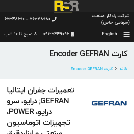
شرکت رادکار صنعت
66348680 – 66348660
(سهامی خاص)
English
09125449096
8 صبح تا 10 شب
کارت Encoder GEFRAN
خانه
کارت Encoder GEFRAN
تعمیرات جفران ایتالیا
GEFRAN; درایو، سرو
درایو، POWER،
تجهیزات اتوماسیون
صنعتی و ابزاردقیق