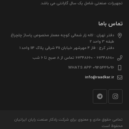
تجهیزات صنعتی شامل یک سال گارانتی می باشد.
تماس باما
دفتر تهران : لاله زار شمالی کوچه معمار مخصوص پاساژ چلچراغ
طبقه 3 واحد 2
دفتر کرج : فاز 4 مهرشهر خیابان 411 شرقی پلاک 114 واحد 1
66348680 - 66348660 تماس از 8 صبح تا 6 شب
09125449096 WHATS APP
info@raadkar.ir
تمامی حقوق مادی و معنوی برای شرکت رادکار صنعت رایان ایرانیان
محفوظ است