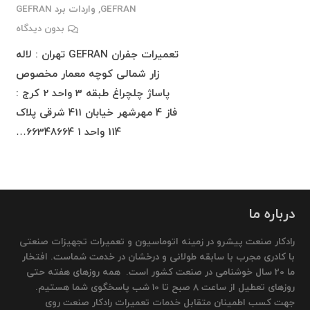
GEFRAN
,
واردات برد GEFRAN
بدون دیدگاه
تعمیرات جفران GEFRAN تهران : لاله
زار شمالی کوچه معمار مخصوص
پاساژ چلچراغ طبقه 3 واحد 2 کرج :
فاز 4 مهرشهر خیابان 411 شرقی پلاک
114 واحد 1 66348664…
درباره ما
رادکار صنعت پیشرو در زمینه اتوماسیون و تعمیرات تجهیزات صنعتی
با کادری مجرب با سابقه طولانی و درخشان در خدمت شماست. افتخار
ما 20 سال خوشنامی در صنعت کشور است. همه روزهای هفته حتی
روزهای تعطیل از ساعت 8 صبح تا 10 شب پاسخگوی شما هستیم.
جهت کسب اطمینان متقابل خدمات تعمیرات رادکار صنعت روی