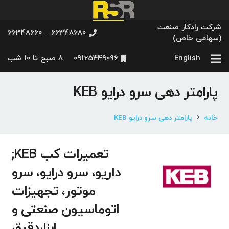
شرکت رادکار صنعت
66348680 – 66348660
(سهامی خاص)
English
09125449096
8 صبح تا 10 شب
پارامتر دهی سرو درایو KEB
خانه
پارامتر دهی سرو درایو KEB
تعمیرات کب KEB;
داریو، سرو درایو، سرو
موتور، تجهیزات
اتوماسیون صنعتی و
ابزاردقیق