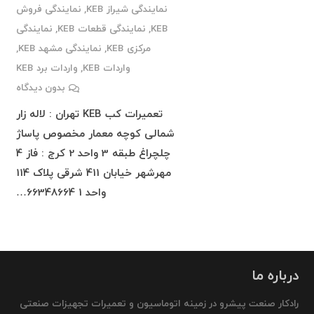
نمایندگی شیراز KEB
,
نمایندگی فروش
KEB
,
نمایندگی قطعات KEB
,
نمایندگی
مرکزی KEB
,
نمایندگی مشهد KEB
,
واردات KEB
,
واردات برد KEB
بدون دیدگاه
تعمیرات کب KEB تهران : لاله زار
شمالی کوچه معمار مخصوص پاساژ
چلچراغ طبقه 3 واحد 2 کرج : فاز 4
مهرشهر خیابان 411 شرقی پلاک 114
واحد 1 66348664…
درباره ما
رادکار صنعت پیشرو در زمینه اتوماسیون و تعمیرات تجهیزات صنعتی