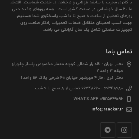
با کادری مجرب با سابقه طولانی و درخشان در خدمت شماست. افتخار
ما 20 سال خوشنامی در صنعت کشور است. همه روزهای هفته حتی
روزهای تعطیل از ساعت 8 صبح تا 10 شب پاسخگوی شما هستیم.
جهت کسب اطمینان متقابل خدمات تعمیرات رادکار صنعت روی
تجهیزات صنعتی شامل یک سال گارانتی می باشد.
تماس باما
دفتر تهران : لاله زار شمالی کوچه معمار مخصوص پاساژ چلچراغ
طبقه 3 واحد 2
دفتر کرج : فاز 4 مهرشهر خیابان 411 شرقی پلاک 114 واحد 1
66348680 - 66348660 تماس از 8 صبح تا 6 شب
09125449096 WHATS APP
info@raadkar.ir