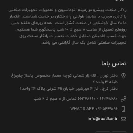
رادکار صنعت پیشرو در زمینه اتوماسیون و تعمیرات تجهیزات صنعتی
با کادری مجرب با سابقه طولانی و درخشان در خدمت شماست. افتخار
ما 20 سال خوشنامی در صنعت کشور است. همه روزهای هفته حتی
روزهای تعطیل از ساعت 8 صبح تا 10 شب پاسخگوی شما هستیم.
جهت کسب اطمینان متقابل خدمات تعمیرات رادکار صنعت روی
تجهیزات صنعتی شامل یک سال گارانتی می باشد.
تماس باما
دفتر تهران : لاله زار شمالی کوچه معمار مخصوص پاساژ چلچراغ
طبقه 3 واحد 2
دفتر کرج : فاز 4 مهرشهر خیابان 411 شرقی پلاک 114 واحد 1
66348680 - 66348660 تماس از 8 صبح تا 6 شب
09125449096 WHATS APP
info@raadkar.ir