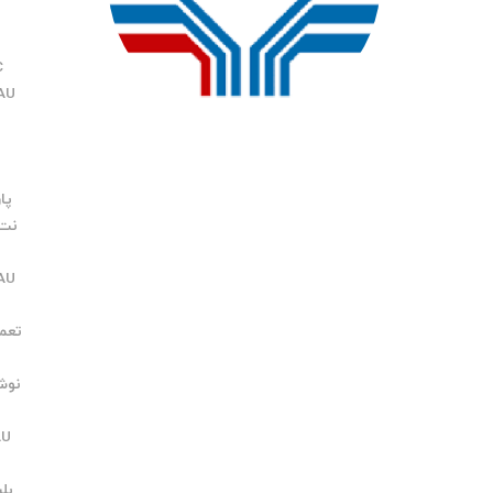
LC
ELAU با
پار
نت AU
AU
تعمیر
نوش
AU
U
بلب