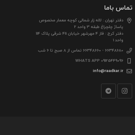
تماس باما
دفتر تهران : لاله زار شمالی کوچه معمار مخصوص
پاساژ چلچراغ طبقه 3 واحد 2
دفتر کرج : فاز 4 مهرشهر خیابان 411 شرقی پلاک 114
واحد 1
66348680 - 66348660 تماس از 8 صبح تا 6 شب
09125449096 WHATS APP
info@raadkar.ir