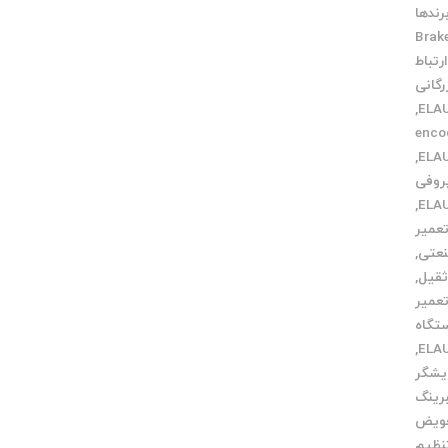
رندها
Brak
رتباط
رگانی
,
 دهی encoder
,
روفی
,
عمیر
نعتی
,
ثقیل
,
عمیر
تگاه
,
یشگر
رینگ
ویض
نظیم