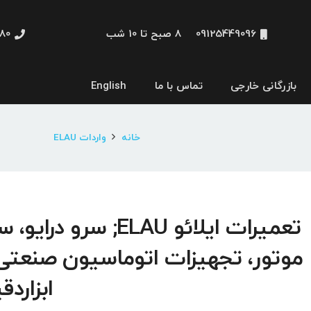
09125449096
8 صبح تا 10 شب
48660
بازرگانی خارجی
تماس با ما
English
نمایشگر و HMI
خانه
واردات ELAU
تعمیرات ایلائو ELAU; سرو درایو
موتور، تجهیزات اتوماسیون صنعتی
ابزاردق