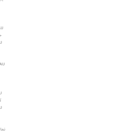
ا
ELAU 
خطاAU
U
AU
U
کی
U
نماین