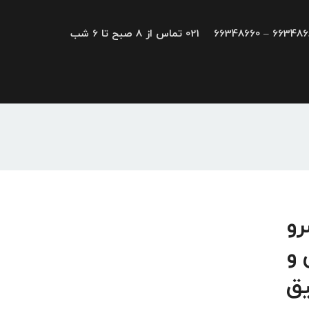
66348680 – 663
021 تماس از 8 صبح تا 6 شب
، سرو
 و
یق