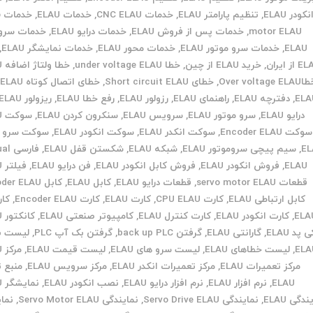
نکودر ELAU
,
تنظیم پارامتر ELAU
,
خدمات CNC ELAU
,
خدمات ELAU
,
خ
motor ELAU
,
خدمات پس از فروش ELAU
,
خدمات درایو ELAU
,
خدمات سرو د
ELAU
,
خدمات سرو موتور ELAU
,
خدمات محور ELAU
,
خدمات نمایشگر ELAU
,
از ایران
,
خرید ELAU از چین
,
خطا under voltage ELAU
,
خطا ولتاژ اضافه ELAU
Over voltage EL
,
خطای Short circuit ELAU
,
خطای اتصال کوتاه ELAU
,
ELA
,
دفترچه ELAU
,
راهنمای ELAU
,
رزولور ELAU
,
رفع خطا ELAU
,
ریزولور ELAU
درایو ELAU
,
سرو موتور ELAU
,
سرویس ELAU
,
سنکرون کردن ELAU
,
سوکت ELAU
سوکت Encoder ELAU
,
سوکت انکدر ELAU
,
سوکت انکودر ELAU
,
سوکت سرو م
EL
,
سیم پیچی سروموتور ELAU
,
شبکه ELAU
,
شکستن قفل ELAU
,
فارس
ELAU
,
فروش انکودر ELAU
,
فروش کابل انکودر ELAU
,
فن درایو ELAU
,
فیلتر ELAU
قطعات servo motor ELAU
,
قطعات درایو ELAU
,
کابل ELAU
,
کابل Encoder ELAU
کابل ارتباطی ELAU
,
کارت CPU ELAU
,
کارت ELAU
,
کارت Encoder ELAU
,
ELA
,
کارت انکودر ELAU
,
کارت کنترل ELAU
,
کامپیوتر صنعتی ELAU
,
کانکتور ELAU
 پد ELAU
,
گارانتی ELAU
,
گرفتن back up PLC
,
گرفتن بک آپ PLC
,
لیست به
ELA
,
لیست خطاهای ELAU
,
لیست سرو های ELAU
,
لیست قیمت ELAU
,
مرکز ELAU
مرکز تعمیرات ELAU
,
مرکز تعمیرات انکدر ELAU
,
مرکز سرویس ELAU
,
منبع 
ELAU
,
نرم افزار ELAU
,
نرم افزار درایو ELAU
,
نصب انکودر ELAU
,
نمایشگر ELAU
دگی ELAU
,
نمایندگی Servo Drive ELAU
,
نمایندگی Servo Motor ELAU
,
نما