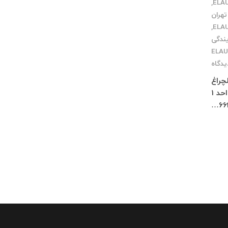
,
تهران
,
یندگی
یدگاه
چلچراغ
طبقه 3 واحد 2 کرج : فاز 4 مهرشهر خیابان 411 شرقی پلاک 114 واحد 1
66