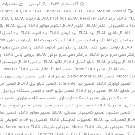
آگوست 11, 2024
کریمی
تعمیرات ب
e unit ELAU
,
CPU ELAU
,
Encoder ELAU
,
IGBT ELAU
,
Motion Control
P برند ELAU
,
ELAU
Resolver ELAU
,
Profibus ELAU
,
,
ارتباط ELAU با PLC
,
ا
 کامپیوتر
,
انکدر ELAU
,
انکودر ELAU
,
انکودر موتور ELAU
,
باتری ELAU
,
باز
ELAU
,
باطری ELAU
,
برد ELAU
,
برد فرمان ELAU
,
برد قدرت ELAU
,
برد کنترل ELAU
برنامه ریزی ELAU
,
برنامه نویسی ELAU
,
بریک یونیت ELAU
,
پارامتر
ELAU
,
پارامتر دهی انکدر ELAU
,
پارامتر دهی انکودر ELAU
,
پارامتر دهی درایو ELAU
امتر دهی سرو درایو ELAU
,
پارامتر دهی سرو موتور ELAU
,
پروفی باس ELAU
,
پ
EL
,
پروگرام ELAU
,
تابلو کنترل ELAU
,
تاکو ELAU
,
ترانس ELAU
,
تریستور ELAU
تست ELAU
,
تعمیر Drive ELAU
,
تعمیر HMI ELAU
,
تعمیر Inverter ELAU
,
ت
Motor EL
,
تعمیر Servo motor ELAU
,
تعمیر ابزار دقیق
,
تعمیر اتوماسیون ص
تعمیر اینورتر ELAU
,
تعمیر برد schneider
,
تعمیر تابلو برق ELAU
,
تعمیر جر
 خطای ELAU
,
تعمیر درایو ELAU
,
تعمیر درایو max4
,
تعمیر دستگاه پروفیل
,
ت
دستگاه تزریق
,
تعمیر دستگاه داروسازی
,
تعمیر دستگاه سلولوزی
,
تعمیر دس
یدنی
,
تعمیر رک ELAU
,
تعمیر سرو درایو
,
تعمیر سرو موتور
,
تعمیر سرو موتور ELAU
تعمیر سنسور
,
تعمیر کامپیوتر صنعتی ELAU
,
تعمیر موتور ELAU
,
تعمیر نما
EL
,
تعمیرات برد ELAU
,
تعمیرات نمایشگر ELAU
,
تعمیردرایو mc4
,
تعویض بلب
ELA
,
تعویض بلبرینگ Motor ELAU
,
تعویض بلبرینگ Servo motor ELAU
,
تع
رینگ موتور ELAU
,
تنظیم ELAU
,
تنظیم Encoder ELAU
,
تنظیم انکدر ELAU
,
ت