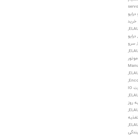
دمات servo
رایو
خرید
,
درایو
,
سرو
,
وتور
ی Manual
,
,
کارت IO
,
 روز
,
تغذیه
,
یندگی