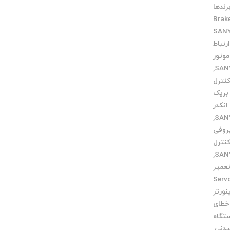
رندها
Brak
رتباط
موتور
,
کنترل
بریک
انکدر
,
روفی
کنترل
,
عمیر
Servo m
نورتر
خطای
تگاه
یدنی
,