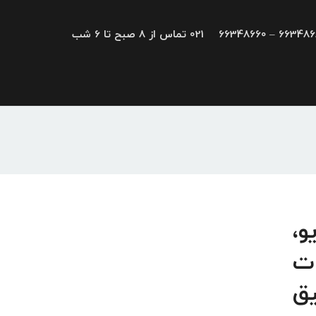
66348680 – 663
021 تماس از 8 صبح تا 6 شب
SanyoDe; درایو،
ات
یق