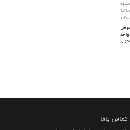
مشهد
یدگاه
ر مخصوص
اژ چلچراغ طبقه 3 واحد 2 کرج : فاز 4 مهرشهر خیابان 411 شرقی پلاک 114 واحد
تماس باما