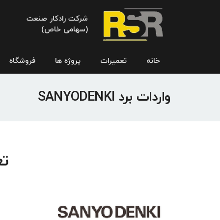
شرکت رادکار صنعت
(سهامی خاص)
خانه
تعمیرات
پروژه ها
فروشگاه
واردات برد SANYODENKI