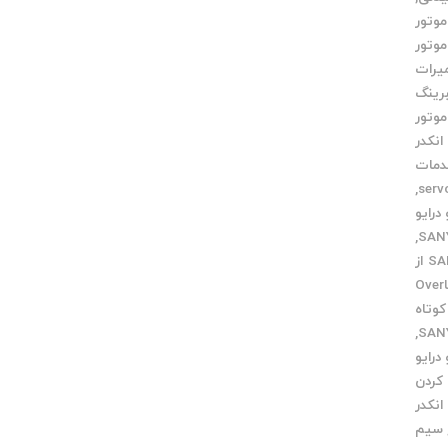
موتور
موتور
یرات
رینگ
وتور
انکدر
مات
,
رایو
,
خرید SANYODENKI از
خطاOver
وتاه
,
درایو
کردن
نکدر
سیم