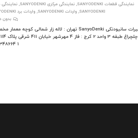
نمایندگی قطعات SANYODENKI
,
نمایندگی مرکزی SANYODENKI
,
نمایندگی 
SANYODENKI
,
واردات SANYODENKI
,
واردات برد SANYODENKI
بدون د
تعمیرات سانیودنکی SanyoDenki تهران : لاله زار شمالی کوچه معما
پاس
1 66348664…