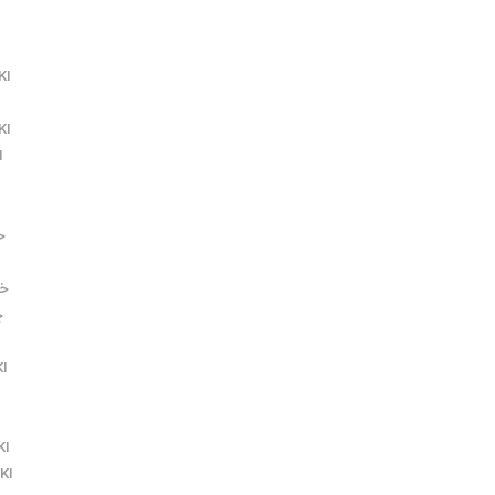
KI
KI
I
خد
خدم
چ
I
KI
KI