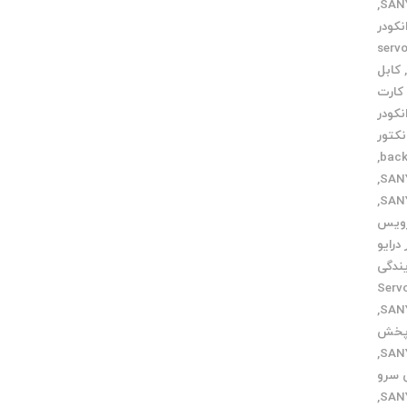
,
کودر
servo m
کابل
کارت
نکودر
نکتور
,
,
,
رویس
 درایو
یندگی
Servo Mo
,
 پخش
,
 سرو
,