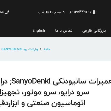
09125449096
8 صبح تا 10 شب
48660
بازرگانی خارجی
تماس با ما
English
نمایشگر و HMI
خانه
واردات برد SANYODENKI
تعمیرات سانیودنکی nki
سرو درایو، سرو موتور، تجهیز
اتوماسیون صنعتی و ابزاردق