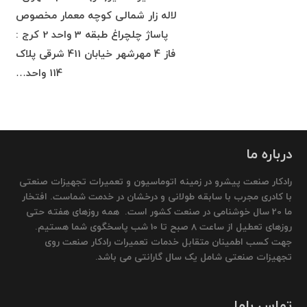
لاله زار شمالی کوچه معمار مخصوص
پاساژ چلچراغ طبقه 3 واحد 2 کرج :
فاز 4 مهرشهر خیابان 411 شرقی پلاک
114 واحد…
درباره ما
رادکار صنعت پیشرو در زمینه اتوماسیون و تعمیرات تجهیزات صنعتی
با کادری مجرب با سابقه طولانی و درخشان در خدمت شماست. افتخار
ما 20 سال خوشنامی در صنعت کشور است. همه روزهای هفته حتی
روزهای تعطیل از ساعت 8 صبح تا 10 شب پاسخگوی شما هستیم.
جهت کسب اطمینان متقابل خدمات تعمیرات رادکار صنعت روی
تجهیزات صنعتی شامل یک سال گارانتی می باشد.
تماس باما