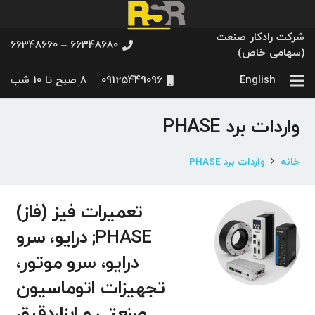
شرکت رادکار صنعت
66348680 – 66348660
(سهامی خاص)
English
09125449096
8 صبح تا 10 شب
واردات برد PHASE
خانه
واردات برد PHASE
تعمیرات فیز (فاز)
PHASE; درایو، سرو
درایو، سرو موتور،
تجهیزات اتوماسیون
صنعتی و ابزاردقیق