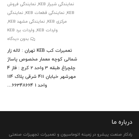
نمایندگی شیراز KEB
,
نمایندگی فروش
KEB
,
نمایندگی قطعات KEB
,
نمایندگی
مرکزی KEB
,
نمایندگی مشهد KEB
,
واردات KEB
,
واردات برد KEB
بدون دیدگاه
تعمیرات کب KEB تهران : لاله زار
شمالی کوچه معمار مخصوص پاساژ
چلچراغ طبقه 3 واحد 2 کرج : فاز 4
مهرشهر خیابان 411 شرقی پلاک 114
واحد 1 66348664…
درباره ما
رادکار صنعت پیشرو در زمینه اتوماسیون و تعمیرات تجهیزات صنعتی