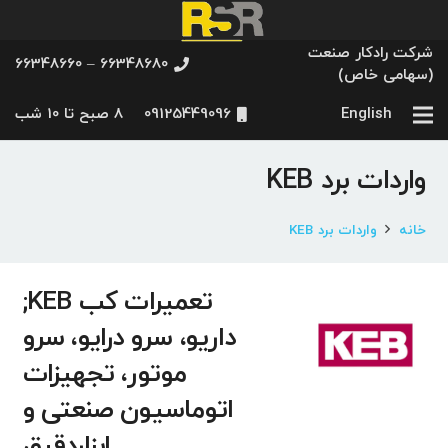
شرکت رادکار صنعت
66348680 – 66348660
(سهامی خاص)
English
09125449096
8 صبح تا 10 شب
واردات برد KEB
خانه
واردات برد KEB
تعمیرات کب KEB;
داریو، سرو درایو، سرو
موتور، تجهیزات
اتوماسیون صنعتی و
ابزاردقیق