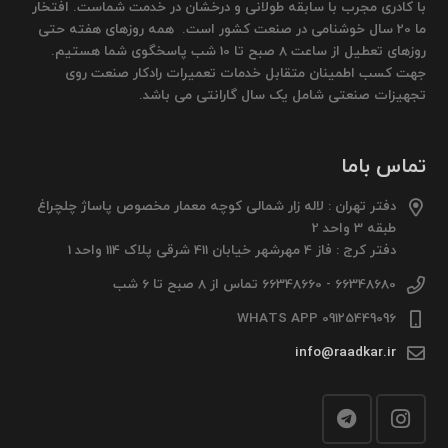
با کادری مجرب با سابقه طولانی و درخشان در خدمت شماست. افتخار
ما 20 سال خوشنامی در صنعت کشور است. همه روزهای هفته حتی
روزهای تعطیل از ساعت 8 صبح تا 10 شب پاسخگوی شما هستیم.
جهت کسب اطمینان متقابل خدمات تعمیرات رادکار صنعت روی
تجهیزات صنعتی شامل یک سال گارانتی می باشد.
تماس باما
دفتر تهران : لاله زار شمالی کوچه معمار مخصوص پاساژ چلچراغ
طبقه 3 واحد 2
دفتر کرج : فاز 4 مهرشهر خیابان 411 شرقی پلاک 114 واحد 1
66348680 - 66348660 تماس از 8 صبح تا 6 شب
09125449096 WHATS APP
info@raadkar.ir