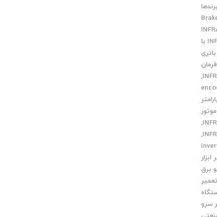
رندها
Brak
ارتباط INFRANOR با
باتری
فرمان
,
 دهی encoder
ارامتر
موتور
,
,
 Inverter
ابزار
و برق
عمیر
تگاه
 سرو
نعتی