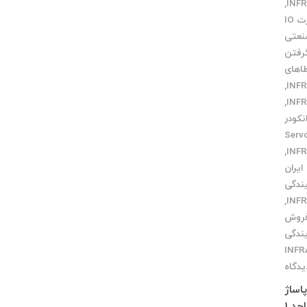
,
کارت IO
نعتی
رفتن
اهای
,
,
کودر
Servo Dri
,
ایران
یندگی
,
فروش
یندگی
یدگاه
ص پاساژ
چلچراغ طبقه 3 واحد 2 کرج : فاز 4 مهرشهر خیابان 411 شرقی پلاک 114 واحد 1