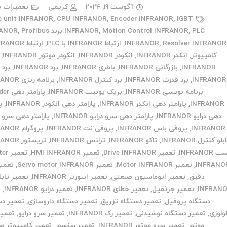
آگوست 19, 2024
کریمی
تعمیرات ب
e unit INFRANOR
,
CPU INFRANOR
,
Encoder INFRANOR
,
IGBT
PLC برند INFRANOR
,
Motion Control INFRANOR
,
INFRANOR
Profibus
,
Resolver INFRANOR
,
INFRANOR
,
ارتباط INFRANOR با PLC
,
کامپیوتر
,
انکدر INFRANOR
,
انکودر INFRANOR
,
انکودر موتور INFRANOR
,
INFRANOR
,
بازرگانی INFRANOR
,
باطری INFRANOR
,
برد INFRANOR
,
برد 
INFRANOR
,
برد قدرت INFRANOR
,
برد کنترل INFRANOR
,
برنامه ریزی INFRANOR
برنامه نویسی INFRANOR
,
بریک یونیت INFRANOR
,
پارامتر
INFRANOR
,
پارامتر دهی انکدر INFRANOR
,
پارامتر دهی انکودر INFRANOR
,
پ
دهی درایو INFRANOR
,
پارامتر دهی سرو درایو INFRANOR
,
پارامتر دهی سرو 
INFRANOR
,
پروفی باس INFRANOR
,
پروفی نت INFRANOR
,
پروگرام INFRANOR
بلو کنترل INFRANOR
,
تاکو INFRANOR
,
ترانس INFRANOR
,
تریستور INFRANOR
INFRANOR
,
تعمیر Drive INFRANOR
,
تعمیر HMI INFRANOR
,
تعمیر
INFRANO
,
تعمیر Motor INFRANOR
,
تعمیر Servo motor INFRANOR
,
تعمیر 
دقیق
,
تعمیر اتوماسیون صنعتی
,
تعمیر اینورتر INFRANOR
,
تعمیر تابل
INFRAN
,
تعمیر جرثقیل
,
تعمیر خطای INFRANOR
,
تعمیر درایو INFRANOR
,
ت
دستگاه پروفیل
,
تعمیر دستگاه تزریق
,
تعمیر دستگاه داروسازی
,
تعمیر دس
ولوزی
,
تعمیر دستگاه نوشیدنی
,
تعمیر رک INFRANOR
,
تعمیر سرو درایو
,
تعمیر
موتور
,
تعمیر سرو موتور INFRANOR
,
تعمیر سنسور
,
تعمیر کامپیوتر ص