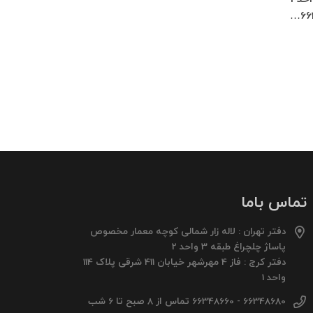
66
تماس باما
دفتر تهران : لاله زار شمالی کوچه معمار مخصوص
پاساژ چلچراغ طبقه 3 واحد 2
دفتر کرج : فاز 4 مهرشهر خیابان 411 شرقی پلاک 114
واحد 1
66348680 - 66348660 تماس از 8 صبح تا 6 شب