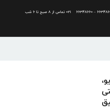
66348680 – 663
021 تماس از 8 صبح تا 6 شب
و درایو،
تی
یق