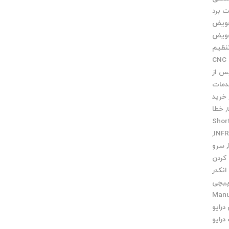
ت برد
ویض
ویض
نظیم
خدمات CNC
س از
مات
خرید
,
خطا
Short c
,
,
سرو
کردن
نکدر
یچی
ی Manual
درایو
درایو