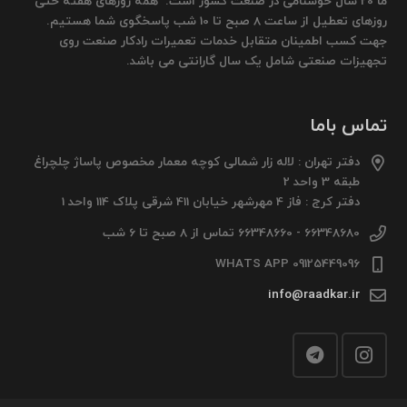
ما 20 سال خوشنامی در صنعت کشور است. همه روزهای هفته حتی
روزهای تعطیل از ساعت 8 صبح تا 10 شب پاسخگوی شما هستیم.
جهت کسب اطمینان متقابل خدمات تعمیرات رادکار صنعت روی
تجهیزات صنعتی شامل یک سال گارانتی می باشد.
تماس باما
دفتر تهران : لاله زار شمالی کوچه معمار مخصوص پاساژ چلچراغ
طبقه 3 واحد 2
دفتر کرج : فاز 4 مهرشهر خیابان 411 شرقی پلاک 114 واحد 1
66348680 - 66348660 تماس از 8 صبح تا 6 شب
09125449096 WHATS APP
info@raadkar.ir