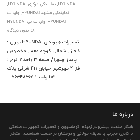
HYUNDAI
,
نمایندگی مرکزی HYUNDAI
,
نمایندگی مشهد HYUNDAI
,
واردات
HYUNDAI
,
واردات برد HYUNDAI
بدون دیدگاه
تعمیرات هیوندای HYUNDAI تهران :
لاله زار شمالی کوچه معمار مخصوص
پاساژ چلچراغ طبقه 3 واحد 2 کرج :
فاز 4 مهرشهر خیابان 411 شرقی پلاک
114 واحد 1 66348664…
درباره ما
رادکار صنعت پیشرو در زمینه اتوماسیون و تعمیرات تجهیزات صنعتی
با کادری مجرب با سابقه طولانی و درخشان در خدمت شماست. افتخار