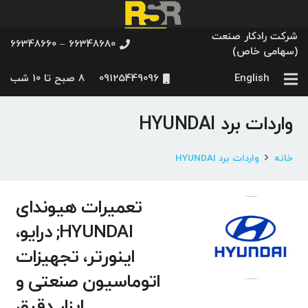
شرکت رادکار صنعت
66348680 – 66348660
(سهامی خاص)
English
09125449096
8 صبح تا 10 شب
واردات برد HYUNDAI
خانه
واردات برد HYUNDAI
تعمیرات هیوندای
HYUNDAI; درایو،
اینورتر، تجهیزات
اتوماسیون صنعتی و
ایزار دقیق