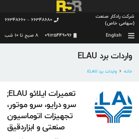
شرکت رادکار صنعت
66348680 – 66348660
(سهامی خاص)
English
09125449096
8 صبح تا 10 شب
واردات برد ELAU
خانه
واردات برد ELAU
تعمیرات ایلائو ELAU;
سرو درایو، سرو موتور،
تجهیزات اتوماسیون
صنعتی و ابزاردقیق