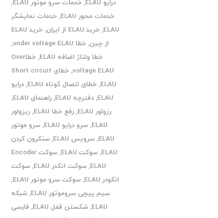
درایو ELAU
,
خدمات سرو موتور ELAU
,
خدمات محور ELAU
,
خدمات نمایشگر
ELAU
,
خرید ELAU از ایران
,
خرید ELAU
از چین
,
خطا under voltage ELAU
,
خطا ولتاژ اضافه ELAU
,
خطاOver
voltage ELAU
,
خطای Short circuit
ELAU
,
خطای اتصال کوتاه ELAU
,
درایو
ELAU
,
دفترچه ELAU
,
راهنمای ELAU
,
رزولور ELAU
,
رفع خطا ELAU
,
ریزولور
ELAU
,
سرو درایو ELAU
,
سرو موتور
ELAU
,
سرویس ELAU
,
سنکرون کردن
ELAU
,
سوکت ELAU
,
سوکت Encoder
ELAU
,
سوکت انکدر ELAU
,
سوکت
انکودر ELAU
,
سوکت سرو موتور ELAU
,
سیم پیچی سروموتور ELAU
,
شبکه
ELAU
,
شکستن قفل ELAU
,
فارسی