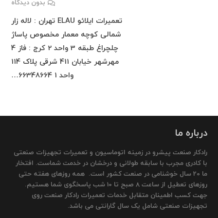
بدون دیدگاه
تعمیرات ایلائو ELAU تهران : لاله زار
شمالی کوچه معمار مخصوص پاساژ
چلچراغ طبقه 3 واحد 2 کرج : فاز 4
مهرشهر خیابان 411 شرقی پلاک 114
واحد 1 66348664…
درباره ما
رادکار صنعت پیشرو در زمینه اتوماسیون و تعمیرات تجهیزات صنعتی
با کادری مجرب با سابقه طولانی و درخشان در خدمت شماست. افتخار
ما 20 سال خوشنامی در صنعت کشور است. همه روزهای هفته حتی
روزهای تعطیل از ساعت 8 صبح تا 10 شب پاسخگوی شما هستیم.
جهت کسب اطمینان متقابل خدمات تعمیرات رادکار صنعت روی
تجهیزات صنعتی شامل یک سال گارانتی می باشد.