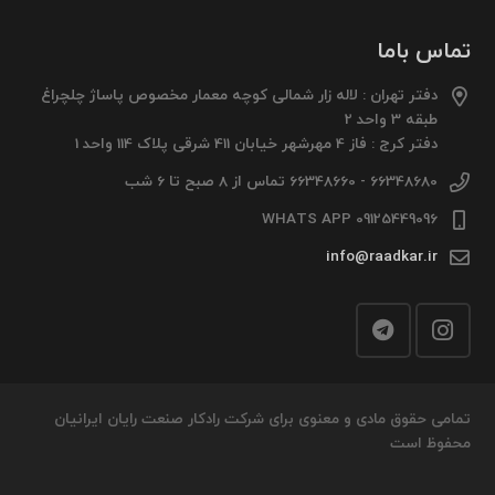
تماس باما
دفتر تهران : لاله زار شمالی کوچه معمار مخصوص پاساژ چلچراغ
طبقه 3 واحد 2
دفتر کرج : فاز 4 مهرشهر خیابان 411 شرقی پلاک 114 واحد 1
66348680 - 66348660 تماس از 8 صبح تا 6 شب
09125449096 WHATS APP
info@raadkar.ir
تمامی حقوق مادی و معنوی برای شرکت رادکار صنعت رایان ایرانیان
محفوظ است