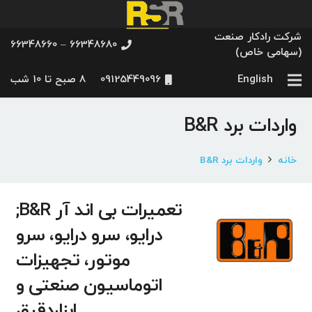
شرکت رادکار صنعت
66348680 – 66348660
(سهامی خاص)
English
09125449096
8 صبح تا 10 شب
واردات برد B&R
خانه
واردات برد B&R
تعمیرات بی اند آر B&R;
درایو، سرو درایو، سرو
موتور، تجهیزات
اتوماسیون صنعتی و
ابزاردقیق