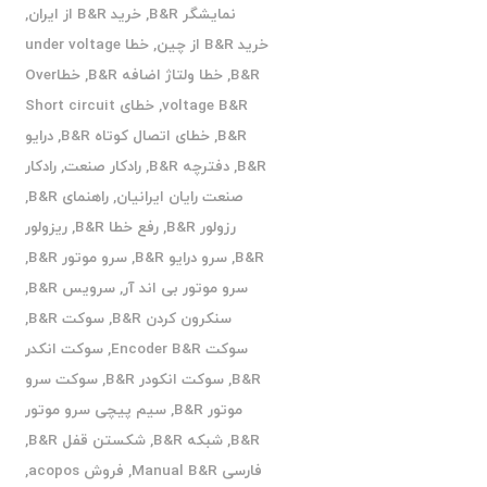
نمایشگر B&R
,
خرید B&R از ایران
,
خرید B&R از چین
,
خطا under voltage
B&R
,
خطا ولتاژ اضافه B&R
,
خطاOver
voltage B&R
,
خطای Short circuit
B&R
,
خطای اتصال کوتاه B&R
,
درایو
B&R
,
دفترچه B&R
,
رادکار صنعت
,
رادکار
صنعت رایان ایرانیان
,
راهنمای B&R
,
رزولور B&R
,
رفع خطا B&R
,
ریزولور
B&R
,
سرو درایو B&R
,
سرو موتور B&R
,
سرو موتور بی اند آر
,
سرویس B&R
,
سنکرون کردن B&R
,
سوکت B&R
,
سوکت Encoder B&R
,
سوکت انکدر
B&R
,
سوکت انکودر B&R
,
سوکت سرو
موتور B&R
,
سیم پیچی سرو موتور
B&R
,
شبکه B&R
,
شکستن قفل B&R
,
فارسی Manual B&R
,
فروش acopos
,