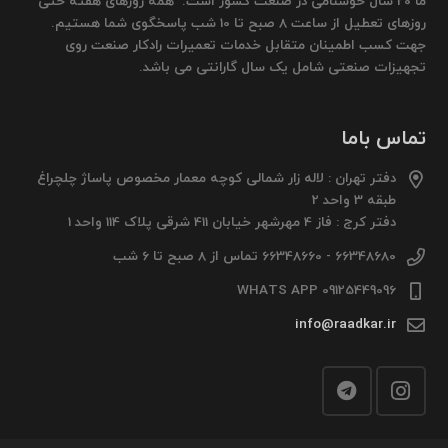
ما 20 سال خوشنامی در صنعت کشور است. همه روزهای هفته حتی
روزهای تعطیل از ساعت 8 صبح تا 10 شب پاسخگوی شما هستیم.
جهت کسب اطمینان متقابل خدمات تعمیرات رادکار صنعت روی
تجهیزات صنعتی شامل یک سال گارانتی می باشد.
تماس باما
دفتر تهران : لاله زار شمالی کوچه معمار مخصوص پاساژ چلچراغ
طبقه 3 واحد 2
دفتر کرج : فاز 4 مهرشهر خیابان 411 شرقی پلاک 114 واحد 1
66348680 - 66348660 تماس از 8 صبح تا 6 شب
09125449096 WHATS APP
info@raadkar.ir