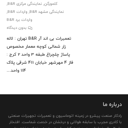
کلمورگن
,
نمایندگی مرکزی B&R
,
نمایندگی مشهد B&R
,
واردات B&R
,
واردات برد B&R
بدون دیدگاه
تعمیرات بی اند آر B&R تهران : لاله
زار شمالی کوچه معمار مخصوص
پاساژ چلچراغ طبقه 3 واحد 2 کرج :
فاز 4 مهرشهر خیابان 411 شرقی پلاک
114 واحد…
درباره ما
رادکار صنعت پیشرو در زمینه اتوماسیون و تعمیرات تجهیزات صنعتی
با کادری مجرب با سابقه طولانی و درخشان در خدمت شماست. افتخار