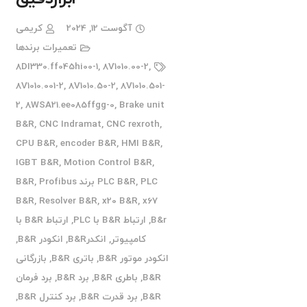
آگوست 12, 2024
کریمی
تعمیرات برندها
8DI330.ff045hi00-1
,
8V1010.00-2
,
8V1010.001-2
,
8V1010.50-2
,
8V1010.501-
2
,
8WSA21.ee085ffgg-0
,
Brake unit
B&R
,
CNC Indramat
,
CNC rexroth
,
CPU B&R
,
encoder B&R
,
HMI B&R
,
IGBT B&R
,
Motion Control B&R
,
PLC برند B&R
,
PLC B&R
Profibus
,
B&R
,
Resolver B&R
,
x20 B&R
,
x67
B&r
,
ارتباط B&R با PLC
,
ارتباط B&R با
کامپیوتر
,
انکدرB&R
,
انکودر B&R
,
انکودر موتور B&R
,
باتری B&R
,
بازرگانی
B&R
,
باطری B&R
,
برد B&R
,
برد فرمان
B&R
,
برد قدرت B&R
,
برد کنترل B&R
,