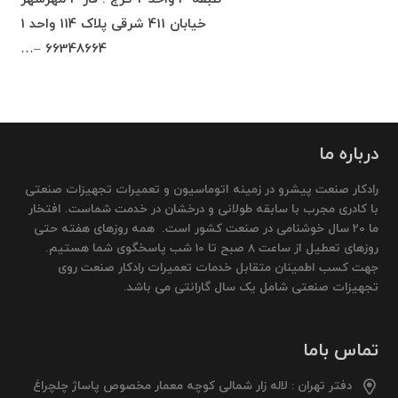
خیابان 411 شرقی پلاک 114 واحد 1
66348664 –…
درباره ما
رادکار صنعت پیشرو در زمینه اتوماسیون و تعمیرات تجهیزات صنعتی
با کادری مجرب با سابقه طولانی و درخشان در خدمت شماست. افتخار
ما 20 سال خوشنامی در صنعت کشور است. همه روزهای هفته حتی
روزهای تعطیل از ساعت 8 صبح تا 10 شب پاسخگوی شما هستیم.
جهت کسب اطمینان متقابل خدمات تعمیرات رادکار صنعت روی
تجهیزات صنعتی شامل یک سال گارانتی می باشد.
تماس باما
دفتر تهران : لاله زار شمالی کوچه معمار مخصوص پاساژ چلچراغ