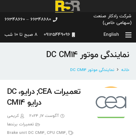
شرکت رادکار صنعت
66348680 – 66348660
(سهامی خاص)
English
09125449096
8 صبح تا 10 شب
نمایندگی موتور DC CM14
خانه
نمایندگی موتور DC CM14
تعمیرات CEA; درایو، DC
درایو CM14
آگوست 17, 2024
کریمی
تعمیرات برندها
Brake unit DC CM14
,
CPU CM14
,