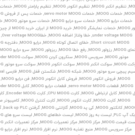
MO
,
تنظیم انکدر MOOG
,
تنظیم انکودر MOOG
,
تنظیم پارامتر MOOG
,
MOO
,
خدمات MOOG
,
خدمات servo motor MOOG
,
خدمات پس از فروش MOOG
خدمات درایو MOOG
,
خدمات سرو درایو MOOG
,
خدمات سرو موتور MOOG
,
خد
MOOG
,
خدمات نمایشگر MOOG
,
خرید MOOG از ایران
,
خرید MOOG از چین
under voltage MOOG
,
خطا ولتاژ اضافه MOOG
,
خطاOver voltage MOOG
,
Short circuit MOOG
,
خطای اتصال کوتاه MOOG
,
درایو MOOG
,
دفترچه MOOG
ای MOOG
,
رزولور MOOG
,
رفع خطا MOOG
,
ریزولور MOOG
,
سرو درایو MOOG
موتور MOOG
,
سرویس MOOG
,
سنکرون کردن MOOG
,
سوکت Encoder MOOG
 MOOG
,
سوکت انکدر MOOG
,
سوکت انکودر MOOG
,
سوکت سرو موتور MOOG
یم پیچی سرو موتور MOOG
,
شبکه MOOG
,
شکستن قفل MOOG
,
فارس
MOOG
,
فروش انکودر MOOG
,
فروش کابل انکودر MOOG
,
فن درایو MOOG
,
MOOG
,
قطعات servo motor MOOG
,
قطعات درایو MOOG
,
کابل Encoder MOOG
MOO
,
کابل ارتباطی MOOG
,
کارت CPU MOOG
,
کارت Encoder MOOG
,
MOOG
,
کارت MOOG
,
کارت انکودر MOOG
,
کارت کنترل MOOG
,
کامپیوتر ص
MOO
,
کانکتور MOOG
,
کی پد MOOG
,
گارانتی MOOG
,
گرفتن back up PLC
,
گ
ک آپ PLC
,
لیست به روز MOOG
,
لیست خطاهای MOOG
,
لیست سرو های MOOG
ت قیمت MOOG
,
مرکز MOOG
,
مرکز تعمیرات MOOG
,
مرکز تعمیرات انکدر MOOG
مرکز سرویس MOOG
,
منبع تغذیه MOOG
,
نرم افزار MOOG
,
نرم افزار درایو MOOG