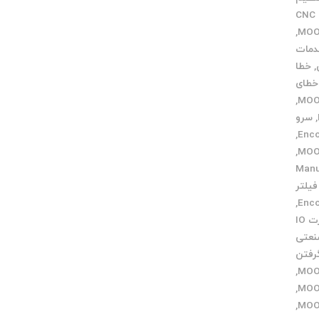
خدمات CNC
,
مات
,
خطا
خطای
,
,
سرو
,
,
ی Manual
فیلتر
,
کارت IO
نعتی
رفتن
,
,
,