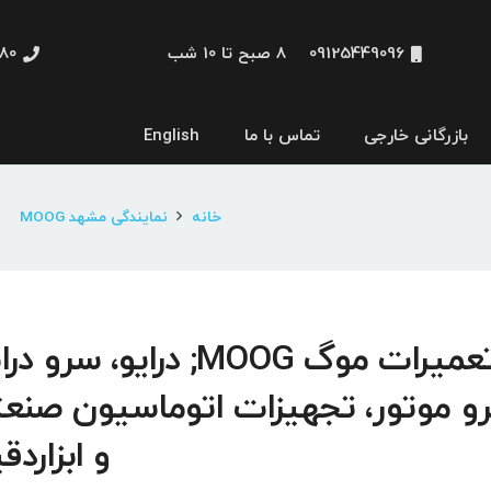
09125449096
8 صبح تا 10 شب
48660
بازرگانی خارجی
تماس با ما
English
نمایشگر و HMI
خانه
نمایندگی مشهد MOOG
تعمیرات موگ MOOG; درایو، سرو د
و موتور، تجهیزات اتوماسیون صنع
و ابزاردق