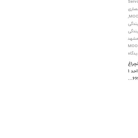
Servo Dri
صاری
,
یندگی
یندگی
مشهد
یدگاه
چلچراغ
طبقه 3 واحد 2 کرج : فاز 4 مهرشهر خیابان 411 شرقی پلاک 114 واحد 1
66