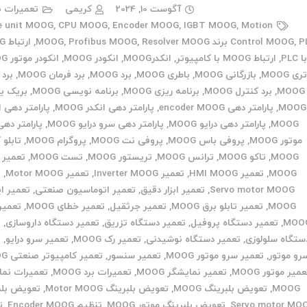
آگوست 10, 2024
کریمی
تعمیرات ب
e unit MOOG
,
CPU MOOG
,
Encoder MOOG
,
IGBT MOOG
,
Motion
د MOOG
,
Control MOOG
Resolver MOOG
,
Profibus MOOG
,
,
ارت
ا PLC
,
ارتباط MOOG با کامپیوتر
,
انکدرMOOG
,
انکودر MOOG
,
انکودر موتور MOOG
ری MOOG
,
بازرگانی MOOG
,
باطری MOOG
,
برد MOOG
,
برد فرمان MOOG
,
برد
MOOG
,
برد کنترل MOOG
,
برنامه ریزی MOOG
,
برنامه نویسی MOOG
,
بریک ی
MOOG
,
پارامتر دهی encoder MOOG
,
پارامتر دهی انکدر MOOG
,
پارامتر دهی ا
MOOG
,
پارامتر دهی درایو MOOG
,
پارامتر دهی سرو درایو MOOG
,
پارامتر ده
موتور MOOG
,
پروفی باس MOOG
,
پروفی نت MOOG
,
پروگرام MOOG
,
تابلو 
MOOG
,
تاکو MOOG
,
ترانس MOOG
,
تریستور MOOG
,
تست MOOG
,
MOOG
,
تعمیر HMI MOOG
,
تعمیر Inverter MOOG
,
تعمیر Motor MOOG
,
ت
Servo motor MOOG
,
تعمیر ابزار دقیق
,
تعمیر اتوماسیون صنعتی
,
تعمیر ای
MOOG
,
تعمیر تابلو برق MOOG
,
تعمیر جرثقیل
,
تعمیر خطای MOOG
,
تعمیر 
MOO
,
تعمیر دستگاه پروفیل
,
تعمیر دستگاه تزریق
,
تعمیر دستگاه داروسازی
,
ت
ستگاه سلولوزی
,
تعمیر دستگاه نوشیدنی
,
تعمیر رک MOOG
,
تعمیر سرو درایو
,
ت
رو موتور
,
تعمیر سرو موتور MOOG
,
تعمیر سنسور
,
تعمیر کامپیوتر صنعتی MOOG
میر موتور MOOG
,
تعمیر نمایشگر MOOG
,
تعمیرات برد MOOG
,
تعمیرات نما
MOOG
,
تعویض بلبرینگ MOOG
,
تعویض بلبرینگ Motor MOOG
,
تعویض بلب
Servo motor MO
,
تعویض بلبرینگ موتور MOOG
,
تنظیم Encoder MOOG
,
ت