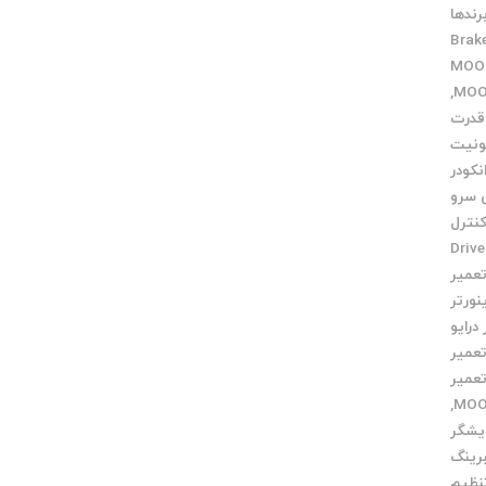
رندها
Brak
باط MOOG
,
 قدرت
ونیت
نکودر
ی سرو
کنترل
تعمیر Drive
عمیر
نورتر
درایو
عمیر
عمیر
,
یشگر
رینگ
نظیم