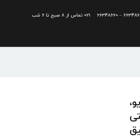
66348680 – 663
021 تماس از 8 صبح تا 6 شب
رایو،
تی
یق